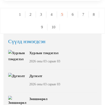
1
2
3
4
5
6
7
8
9
10
Сүүлд нэмэгдсэн
Хурлын тэмдэглэл
2026 оны 03 сарын 03
Дүгнэлт
2026 оны 03 сарын 03
Зөвшөөрөл