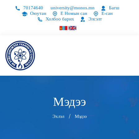
70174640
university@monos.mn
Багш
Оюутан
Е Номын сан
Е-сан
Холбоо барих
Элсэлт
Мэдээ
Эхлэл
Мэдээ