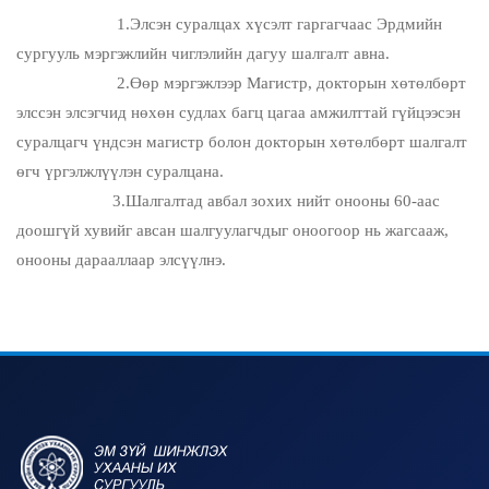
1.Элсэн суралцах хүсэлт гаргагчаас Эрдмийн
сургууль мэргэжлийн чиглэлийн дагуу шалгалт авна.
2.Өөр мэргэжлээр Магистр, докторын хөтөлбөрт
элссэн элсэгчид нөхөн судлах багц цагаа амжилттай гүйцээсэн
суралцагч үндсэн магистр болон докторын хөтөлбөрт шалгалт
өгч үргэлжлүүлэн суралцана.
3.Шалгалтад авбал зохих нийт онооны 60-аас
доошгүй хувийг авсан шалгуулагчдыг оноогоор нь жагсааж,
онооны дарааллаар элсүүлнэ.