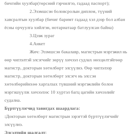
бичгийн хуулбар(төрсний гэрчилгээ, гадаад паспорт);
2.Эзэмшсэн боловсролын диплом, түүний
хавсралтын хуулбар (бичиг баримт гадаад хэл дээр бол албан
ёсны орчуулга хийлгэн, нотариатаар батлуулсан байна)
3.Цээж зураг
4.Анкет
Жич: Эзэмшсэн бакалавр, магистрын мэргэжил нь
өөр чиглэлтэй элсэгчийг зөрүү хичээл судлах нөхцөлтэйгөөр
магистр, докторын хөтөлбөрт элсүүлнэ. Өөр чиглэлээр
магистр, докторын хөтөлбөрт элсэгч нь элссэн
хөтөлбөрийнхөө харгалзах түвшний мэргэжлийн болон
мэргэшүүлэх хичээлээс 10 хүртэл багц цагийн хичээлийг
судална.
Бүртгүүлэгчид тавигдах шаардлага:
:
Докторын хөтөлбөрт магистрын зэрэгтэй бүртгүүлэгчийг
элсүүлнэ.
Элсэлтийн шалгалт: