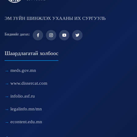
ЭМ ЗҮЙН ШИНЖЛЭХ УХААНЫ ИХ СУРГУУЛЬ
Биднийг дагах:
Шаардлагатай холбоос
meds.gov.mn
www.dissercat.com
infolio.asf.ru
legalinfo.mn/mn
econtent.edu.mn