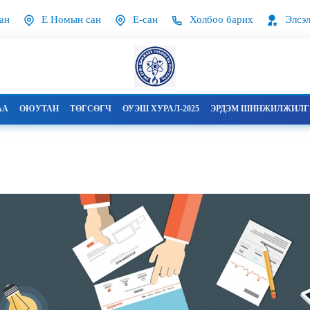
ан
Е Номын сан
Е-сан
Холбоо барих
Элсэл
АА
ОЮУТАН
ТӨГСӨГЧ
ОУЭШ ХУРАЛ-2025
ЭРДЭМ ШИНЖИЛЖИЛГЭ