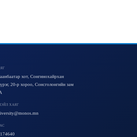
ЯГ
аанбаатар хот, Сонгинохайрхан
үрэг, 20-р хороо, Сонсголонгийн зам
A
ЭЙЛ ХАЯГ
iversity@monos.mn
АС
174640