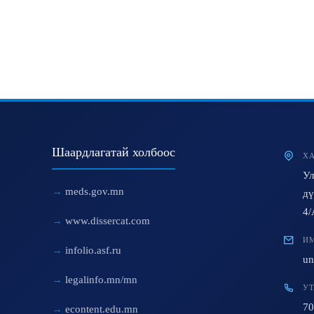
Шаардлагатай холбоос
ХА
Ул
meds.gov.mn
дү
4/
www.dissercat.com
ИМ
infolio.asf.ru
un
legalinfo.mn/mn
УТ
70
econtent.edu.mn