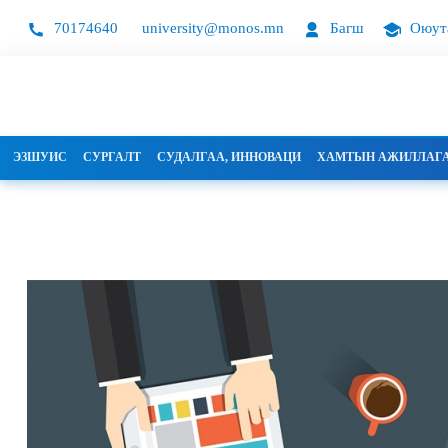
70174640
university@monos.mn
Багш
Оюут
ЭЗШУИС
СУРГАЛТ
СУДАЛГАА, ИННОВАЦИ
ХАМТЫН АЖИЛЛАГ