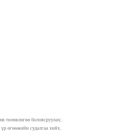
өлөвлөгөө боловсруулах;
өгөөжийн судалгаа хийх.