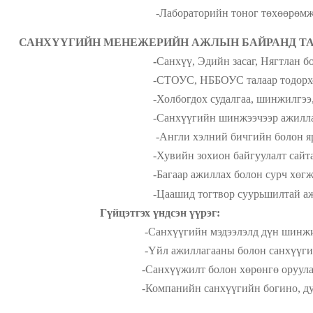
-Лабораторийн тоног төхөөрөмж, сав суулга,
САНХҮҮГИЙН МЕНЕЖЕРИЙН АЖЛЫН БАЙРАНД ТА
-
Санхүү, Эдийн засаг, Нягтлан бо
-СТОУС, НББОУС талаар тодорхой мэдл
-Холбогдох судалгаа, шинжилгээ, дүгнэлт гар
-Санхүүгийн шинжээчээр ажиллаж байса
-Англи хэлний бичгийн болон ярианы 
-Хувийн зохион байгуулалт сайтай, бие да
-Багаар ажиллах болон сурч хөгжих хүс
-
Цаашид тогтвор суурьшилтай а
Гүйцэтгэх үндсэн үүрэг:
-Санхүүгийн мэдээлэлд дүн шинжилгэ
-Үйл ажиллагааны болон санхүүгийн нөхцөл
-Санхүүжилт болон хөрөнгө оруулалтын шийдвэр га
-Компанийн санхүүгийн богино, дунд болон урт ху