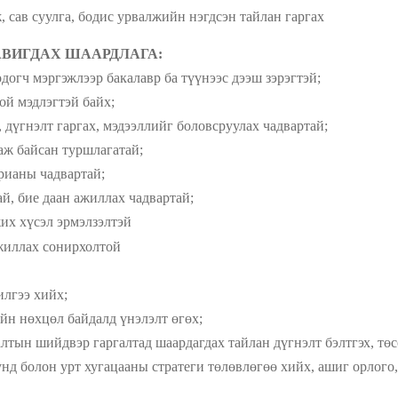
 бодис урвалжийн нэгдсэн тайлан гаргах
ВИГДАХ ШААРДЛАГА:
догч мэргэжлээр бакалавр ба түүнээс дээш зэрэгтэй;
эгтэй байх;
гах, мэдээллийг боловсруулах чадвартай;
н туршлагатай;
чадвартай;
ан ажиллах чадвартай;
эл эрмэлзэлтэй
жиллах сонирхолтой
э хийх;
 байдалд үнэлэлт өгөх;
ргалтад шаардагдах тайлан дүгнэлт бэлтгэх, төсөв т
гацааны стратеги төлөвлөгөө хийх, ашиг орлого, үр 