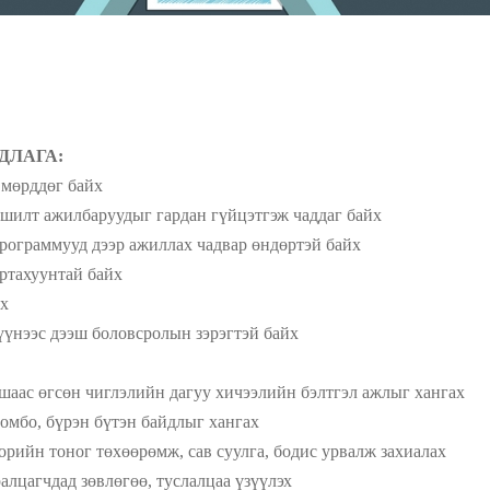
ДЛАГА:
 мөрддөг байх
уудыг гардан гүйцэтгэж чаддаг байх
ээр ажиллах чадвар өндөртэй байх
унтай байх
х
 боловсролын зэрэгтэй байх
шаас өгсөн чиглэлийн дагуу хичээлийн бэлтгэл ажлыг хангах
эн бүтэн байдлыг хангах
хөөрөмж, сав суулга, бодис урвалж захиалах
өвлөгөө, туслалцаа үзүүлэх