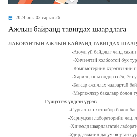
2024 оны 02 сарын 26
Ажлын байранд тавигдах шаардлага
ЛАБОРАНТЫН АЖЛЫН БАЙРАНД ТАВИГДАХ ШААР
-
Аюулгүй байдлыг чанд сахин
-Хичээлтэй холбоотой бүх туршилт ажилбар
-Компьютерийн хэрэглээний программууд д
-Харилцааны өндөр соёл, ёс суртаху
-Багаар ажиллах чадвартай бай
-Мэргэжлээр бакалавр болон түүнээс дээш
Гүйцэтгэх үндсэн үүрэг:
-
Сургалтын хөтөлбөр болон баг
-Хариуцсан лабораторийн лац, ломбо, бүр
-Хичээлд шаардлагатай лабораторийн тоног тө
-Удирдамжийн дагуу оюутан суралцагчдад з