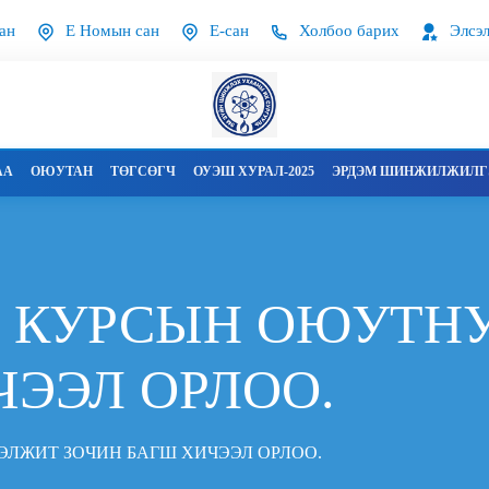
ан
Е Номын сан
Е-сан
Холбоо барих
Элсэл
АА
ОЮУТАН
ТӨГСӨГЧ
ОУЭШ ХУРАЛ-2025
ЭРДЭМ ШИНЖИЛЖИЛГЭ
Р КУРСЫН ОЮУТН
ЧЭЭЛ ОРЛОО.
ЭЛЖИТ ЗОЧИН БАГШ ХИЧЭЭЛ ОРЛОО.