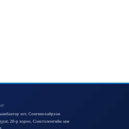
ЯГ
аанбаатар хот, Сонгинохайрхан
үрэг, 20-р хороо, Сонсголонгийн зам
A