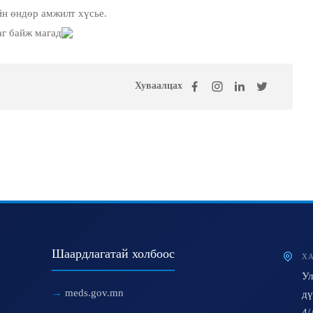
дөр амжилт хүсье.
Хуваалцах
Шаардлагатай холбоос
ХА
Ул
meds.gov.mn
дү
4/