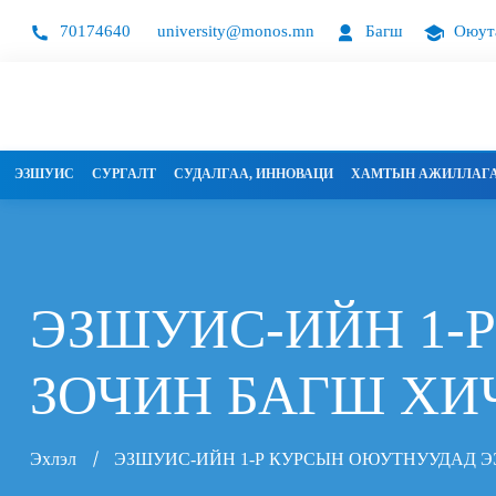
70174640
university@monos.mn
Багш
Оюут
ЭЗШУИС
СУРГАЛТ
СУДАЛГАА, ИННОВАЦИ
ХАМТЫН АЖИЛЛАГ
ЭЗШУИС-ИЙН 1-
ЗОЧИН БАГШ ХИ
Эхлэл
ЭЗШУИС-ИЙН 1-Р КУРСЫН ОЮУТНУУДАД Э