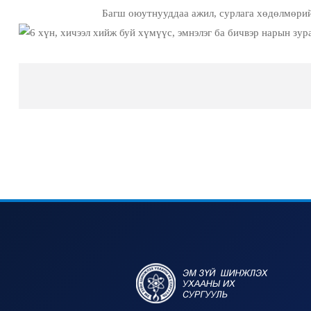
Багш оюутнууддаа ажил, сурлага хөдөлмөрийн өн