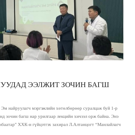
НУУДАД ЭЭЛЖИТ ЗОЧИН БАГШ
Эм найруулагч мэргэжлийн хөтөлбөрөөр суралцаж буй 1-р
д зочин багш нар урилгаар лекцийн хичээл орж байна. Энэ
нбаатар" ХХК-н гүйцэтгэх захирал Л.Алтанцогт “Манлайлагч