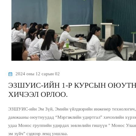
2024 оны 12 сарын 02
ЭЗШУИС-ИЙН 1-Р КУРСЫН ОЮУТ
ХИЧЭЭЛ ОРЛОО.
ЭЗШУИС-ийн Эм Зүй, Эмийн үйлдвэрийн инженер технологич, 
дамжааны оюутнуудад “Мэргэжлийн удиртгал” хичээлийн хүрээн
удаа Монос группийн удирдах зөвлөлийн гишүүн " Монос Улаа
эм зүйч" сэдвээр лекц уншлаа.