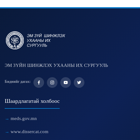
ЭМ ЗҮЙН ШИНЖЛЭХ УХААНЫ ИХ СУРГУУЛЬ
Биднийг дагах:
Шаардлагатай холбоос
meds.gov.mn
www.dissercat.com