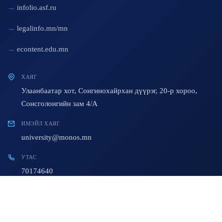
infolio.asf.ru
legalinfo.mn/mn
econtent.edu.mn
ХАЯГ
Улаанбаатар хот, Сонгинохайрхан дүүрэг, 20-р хороо,
Сонсголонгийн зам 4/A
ИМЭЙЛ ХАЯГ
university@monos.mn
УТАС
70174640