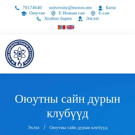
70174640
university@monos.mn
Багш
Оюутан
Е Номын сан
Е-сан
Холбоо барих
Элсэлт
Оюутны сайн дурын
клубүүд
Эхлэл
Оюутны сайн дурын клубүүд