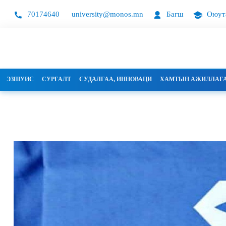
70174640
university@monos.mn
Багш
Оюут
ЭЗШУИС
СУРГАЛТ
СУДАЛГАА, ИННОВАЦИ
ХАМТЫН АЖИЛЛАГ