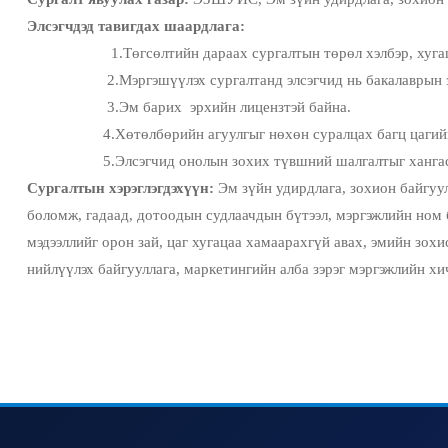
Элсэгчдэд тавигдах шаардлага:
1.Төгсөлтийн дараах сургалтын төрөл хэлбэр, хугацаа, э
2.Мэргэшүүлэх сургалтанд элсэгчид нь бакалаврын зэр
3.Эм барих эрхийн лицензтэй байна.
4.
Хөтөлбөрийн агуулгыг нөхөн суралцах багц цагийн
5.Элсэгчид онолын зохих түвшний шалгалтыг хангаса
Сургалтын хэрэглэгдэхүүн:
Эм зүйн удирдлага, зохион байгуул
боломж, гадаад, дотоодын судлаачдын бүтээл, мэргэжлийн ном
мэдээллийг орон зай, цаг хугацаа хамаарахгүй авах, эмийн зох
нийлүүлэх байгууллага, маркетингийн алба зэрэг мэргэжлийн х