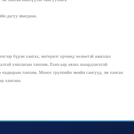
 дагуу явагдана.
ичгээр бүрэн хангах, интернэт орчинд чөлөөтэй ажиллах
алтай уншлагын танхим, Esan-аар аялах шаардлагатай
ур чадварын танхим, Монос группийн эмийн сангууд, эм ханган
өр хангана.