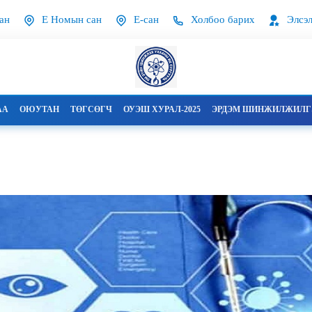
ан
Е Номын сан
Е-сан
Холбоо барих
Элсэл
АА
ОЮУТАН
ТӨГСӨГЧ
ОУЭШ ХУРАЛ-2025
ЭРДЭМ ШИНЖИЛЖИЛГЭ