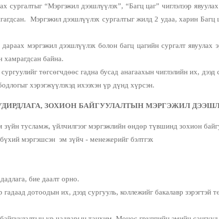
 сургалтыг “Мэргэжил дээшлүүлэх”, “Багц цаг” чиглэлээр явуулах 
гагдсан. Мэргэжил дээшлүүлэх сургалтыг жилд 2 удаа, харин Багц
ах мэргэжил дээшлүүлэх болон багц цагийн сургалт явуулах эрх
н хамрагдсан байна.
гуулийг төгсөгчдөөс гадна бусад анагаахын чиглэлийн их, дээд с
бодлогыг хэрэгжүүлэхэд ихээхэн үр дүнд хүрсэн.
УДИРДЛАГА, ЗОХИОН БАЙГУУЛАЛТЫН МЭРГЭЖИЛ ДЭЭШЛ
м зүйн тусламж, үйлчилгээг мэргэжлийн өндөр түвшинд зохион байг
 бүхий мэргэшсэн эм зүйч - менежерийг бэлтгэх
 дадлага, бие даалт орно.
 гадаад дотоодын их, дээд сургууль, коллежийг бакалавр зэрэгтэй 
айгуулалтын ур чадварын танхим, Монос группийн эмийн сангууд, 