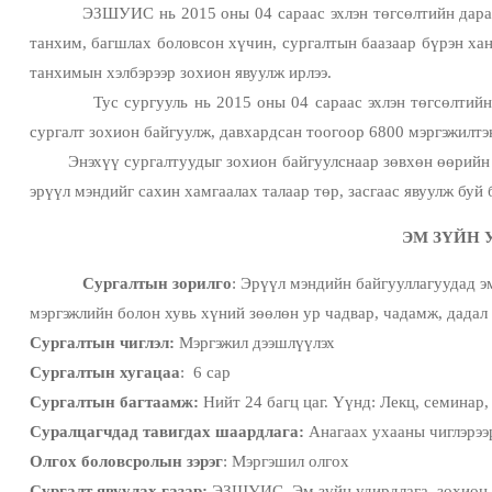
ЭЗШУИС нь 2015 оны 04 сараас эхлэн төгсөлтийн дараах
танхим, багшлах боловсон хүчин, сургалтын баазаар бүрэн хан
танхимын хэлбэрээр зохион явуулж ирлээ.
Тус сургууль нь 2015 оны 04 сараас эхлэн төгсөлтийн дара
сургалт зохион байгуулж, давхардсан тоогоор 6800 мэргэжилтэ
Энэхүү сургалтуудыг зохион байгуулснаар зөвхөн өөрийн сур
эрүүл мэндийг сахин хамгаалах талаар төр, засгаас явуулж буй 
ЭМ ЗҮЙН 
Сургалтын зорилго
: Эрүүл мэндийн байгууллагуудад э
мэргэжлийн болон хувь хүний зөөлөн ур чадвар, чадамж, дадал
Сургалтын чиглэл:
Мэргэжил дээшлүүлэх
Сургалтын хугацаа
: 6 сар
Сургалтын багтаамж:
Нийт 24 багц цаг. Үүнд: Лекц, семинар,
Суралцагчдад тавигдах шаардлага:
Анагаах ухааны чиглэрээр
Олгох боловсролын зэрэг
: Мэргэшил олгох
Сургалт явуулах газар:
ЭЗШУИС, Эм зүйн удирдлага, зохион б