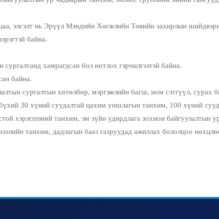
лсэлт нь Эрүүл Мэндийн Хөгжлийн Төвийн захирлын шийдвэрийн
эгтэй байна.
 сургалтанд хамрагдсан бол нотлох гэрчилгээтэй байна.
н байна.
алтын сургалтын хөтөлбөр, мэргэжлийн багш, ном сэтгүүл, сурах б
 бүхий 30 хүний суудалтай цахим уншлагын танхим, 100 хүний сууд
истой хэрэглээний танхим, эм зүйн удирдлага зохион байгуулалтын 
ичээлийн танхим, дадлагын бааз газруудад ажиллах бололцоо нөхцлө