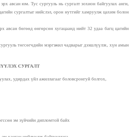
эрх авсан юм. Тус сургууль нь сургалт зохион байгуулах анги,
 цагийн сургалтыг нийслэл, орон нутгийг хамруулж цахим болон
 авсан бөгөөд өнгөрсөн хугацаанд нийт 32 удаа багц цагийн
ургууль төгсөгчдийн мэргэжил чадварыг дээшлүүлэх, хүн амын
ҮҮЛЭХ СУРГАЛТ
уулах, удирдах үйл ажиллагааг боловсронгуй болгох,
төгссөн эм зүйчийн дипломтой байх
эм ханган нийлүүлэх байгууллага