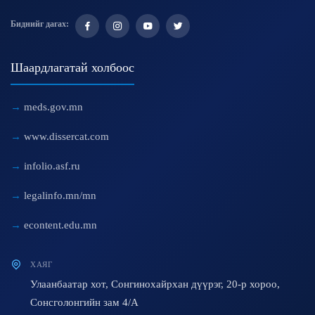
Биднийг дагах:
Шаардлагатай холбоос
meds.gov.mn
www.dissercat.com
infolio.asf.ru
legalinfo.mn/mn
econtent.edu.mn
ХАЯГ
Улаанбаатар хот, Сонгинохайрхан дүүрэг, 20-р хороо,
Сонсголонгийн зам 4/A