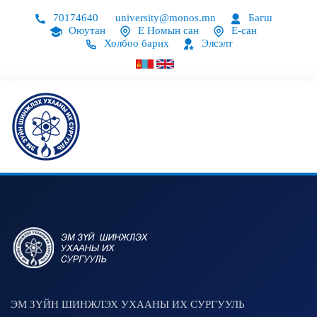
70174640
university@monos.mn
Багш
Оюутан
Е Номын сан
Е-сан
Холбоо барих
Элсэлт
ЭМ ЗҮЙН ШИНЖЛЭХ УХААНЫ ИХ СУРГУУЛЬ