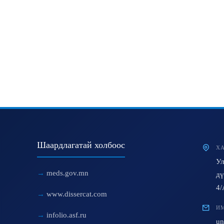
Шаардлагатай холбоос
ХА
Ул
meds.gov.mn
дү
4/
www.dissercat.com
ИМ
infolio.asf.ru
un