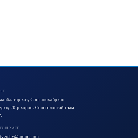
ЯГ
аанбаатар хот, Сонгинохайрхан
үрэг, 20-р хороо, Сонсголонгийн зам
A
ЭЙЛ ХАЯГ
iversity@monos.mn