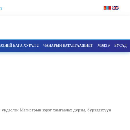
т
ЭНИЙ БАГА ХУРАЛ-2
ЧАНАРЫН БАТАЛГААЖИЛТ
МЭДЭЭ
БУСАД
үндэслэн Магистрын зэрэг хамгаалах дүрэм, бүрэлдэхүүн