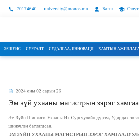
70174640
university@monos.mn
Багш
Оюут
ЭЗШУИС
СУРГАЛТ
СУДАЛГАА, ИННОВАЦИ
ХАМТЫН АЖИЛЛАГ
2024 оны 02 сарын 26
Эм зүй ухааны магистрын зэрэг хамгаа
Эм Зүйн Шинжлэх Ухааны Их Сургуулийн дүрэм, Удирдах зөвлө
шинэчлэн батлагдсан.
ЭМ ЗҮЙН УХААНЫ МАГИСТРЫН ЗЭРЭГ ХАМГААЛУУЛ