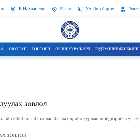
ан
Е Номын сан
Е-сан
Холбоо барих
Элсэл
АА
ОЮУТАН
ТӨГСӨГЧ
ОУЭШ ХУРАЛ-2025
ЭРДЭМ ШИНЖИЛЖИЛГЭ
луулах зөвлөл
лийн 2023 оны 07 сарын 05-ны өдрийн хурлын шийдвэрийг тус тус 
АХ ЗӨВЛӨЛ