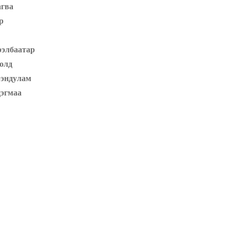
агва
р
рэлбаатар
олд
рэндулам
эгмаа