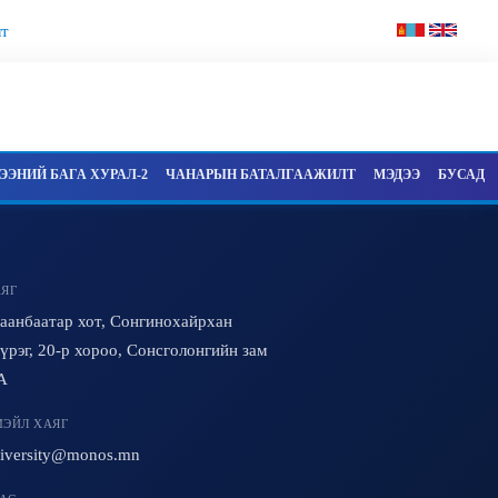
т
ЭНИЙ БАГА ХУРАЛ-2
ЧАНАРЫН БАТАЛГААЖИЛТ
МЭДЭЭ
БУСАД
ЯГ
аанбаатар хот, Сонгинохайрхан
үрэг, 20-р хороо, Сонсголонгийн зам
A
ЭЙЛ ХАЯГ
iversity@monos.mn