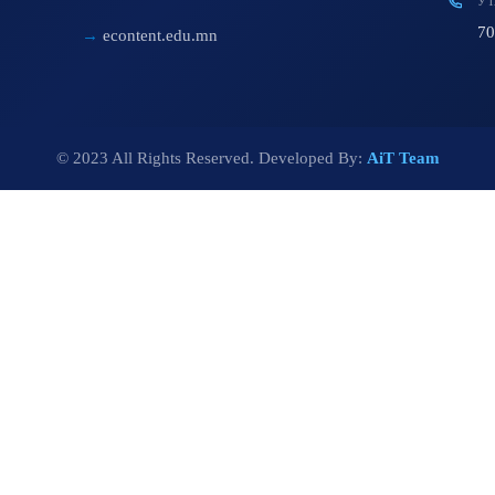
УТ
70
econtent.edu.mn
© 2023 All Rights Reserved. Developed By:
AiT Team