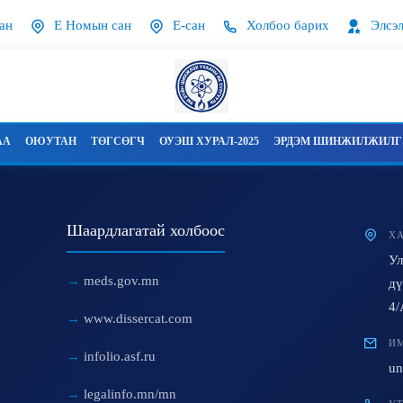
ан
Е Номын сан
Е-сан
Холбоо барих
Элсэл
АА
ОЮУТАН
ТӨГСӨГЧ
ОУЭШ ХУРАЛ-2025
ЭРДЭМ ШИНЖИЛЖИЛГЭ
Шаардлагатай холбоос
ХА
Ул
meds.gov.mn
дү
4/
www.dissercat.com
ИМ
infolio.asf.ru
un
legalinfo.mn/mn