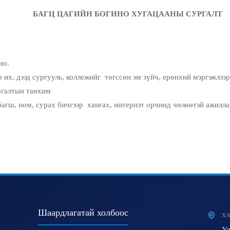
БАГЦ ЦАГИЙН БОГИНО ХУГАЦААНЫ СУРГАЛТ
но.
 их, дээд сургууль, коллежийг төгссөн эм зүйч, ерөнхий мэргэжлээр
галтын танхим
агш, ном, сурах бичгээр хангах, интернэт орчинд чөлөөтэй ажилл
Шаардлагатай холбоос
ХА
Ул