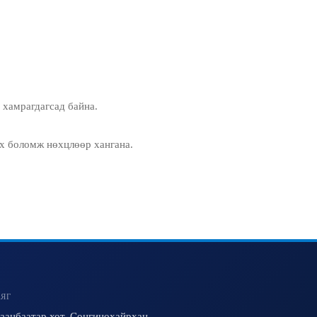
 хамрагдагсад байна.
ах боломж нөхцлөөр хангана.
ЯГ
аанбаатар хот, Сонгинохайрхан