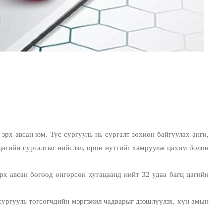
эрх авсан юм. Тус сургууль нь сургалт зохион байгуулах анги,
 цагийн сургалтыг нийслэл, орон нутгийг хамруулж цахим болон
эрх авсан бөгөөд өнгөрсөн хугацаанд нийт 32 удаа багц цагийн
 сургууль төгсөгчдийн мэргэжил чадварыг дээшлүүлэх, хүн амын