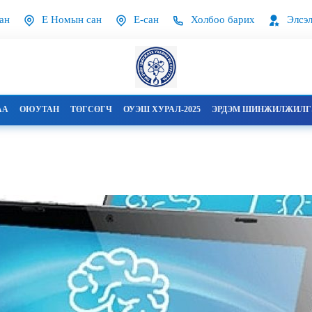
ан
Е Номын сан
Е-сан
Холбоо барих
Элсэл
АА
ОЮУТАН
ТӨГСӨГЧ
ОУЭШ ХУРАЛ-2025
ЭРДЭМ ШИНЖИЛЖИЛГЭ