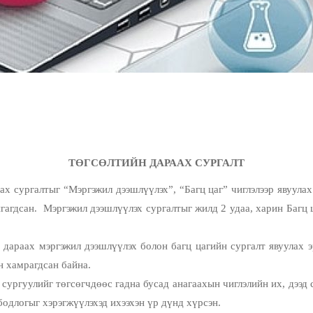
ТӨГСӨЛТИЙН ДАРААХ СУРГАЛТ
 сургалтыг “Мэргэжил дээшлүүлэх”, “Багц цаг” чиглэлээр явуулах 
гагдсан. Мэргэжил дээшлүүлэх сургалтыг жилд 2 удаа, харин Багц
н дараах мэргэжил дээшлүүлэх болон багц цагийн сургалт явуулах 
н хамрагдсан байна.
сургуулийг төгсөгчдөөс гадна бусад анагаахын чиглэлийн их, дээд
бодлогыг хэрэгжүүлэхэд ихээхэн үр дүнд хүрсэн.