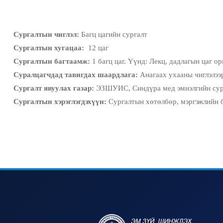
Сургалтын чиглэл:
Багц цагийн сургалт
Сургалтын хугацаа:
12 цаг
Сургалтын багтаамж:
1 багц цаг. Үүнд: Лекц, дадлагын цаг ор
Суралцагчдад тавигдах шаардлага:
Анагаах ухааны чиглэлээр
Сургалт явуулах газар:
ЭЗШУИС, Синдүра мед эмнэлгийн сур
Сургалтын хэрэглэгдэхүүн:
Сургалтын хөтөлбөр, мэргэжлийн б