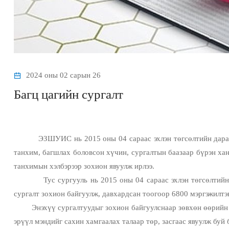
2024 оны 02 сарын 26
Багц цагийн сургалт
ЭЗШУИС нь 2015 оны 04 сараас эхлэн төгсөлтийн дараах
танхим, багшлах боловсон хүчин, сургалтын баазаар бүрэн хан
танхимын хэлбэрээр зохион явуулж ирлээ.
Тус сургууль нь 2015 оны 04 сараас эхлэн төгсөлтий
сургалт зохион байгуулж, давхардсан тоогоор 6800 мэргэжилтэ
Энэхүү сургалтуудыг зохион байгуулснаар зөвхөн өөрийн 
эрүүл мэндийг сахин хамгаалах талаар төр, засгаас явуулж буй 