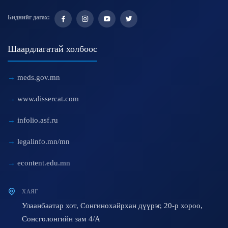
Биднийг дагах:
Шаардлагатай холбоос
meds.gov.mn
www.dissercat.com
infolio.asf.ru
legalinfo.mn/mn
econtent.edu.mn
ХАЯГ
Улаанбаатар хот, Сонгинохайрхан дүүрэг, 20-р хороо,
Сонсголонгийн зам 4/A