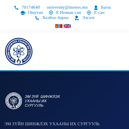
70174640
university@monos.mn
Багш
Оюутан
Е Номын сан
Е-сан
Холбоо барих
Элсэлт
ЭМ ЗҮЙН ШИНЖЛЭХ УХААНЫ ИХ СУРГУУЛЬ