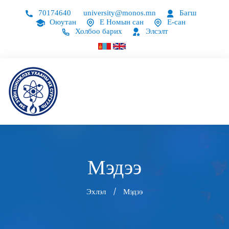
70174640
university@monos.mn
Багш
Оюутан
Е Номын сан
Е-сан
Холбоо барих
Элсэлт
Мэдээ
Эхлэл
Мэдээ