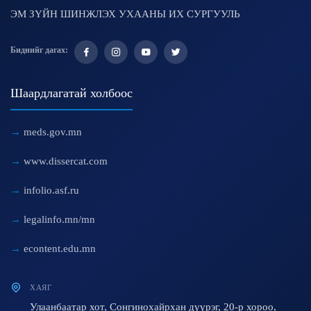
ЭМ ЗҮЙН ШИНЖЛЭХ УХААНЫ ИХ СУРГУУЛЬ
Биднийг дагах:
Шаардлагатай холбоос
meds.gov.mn
www.dissercat.com
infolio.asf.ru
legalinfo.mn/mn
econtent.edu.mn
ХАЯГ
Улаанбаатар хот, Сонгинохайрхан дүүрэг, 20-р хороо,