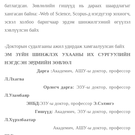
батлаг
дсан. Зөвлөлийн гишүүд нь дараах шаардлагыг
хангасан байна:
-Web of Science, Scopus-д нэгдүгээр зохиогч,
эсвэл холбоо баригчаар эрдэм шинжилгээний өгүүлэл
хэвлүүлсэн байх
-Докторын судалгааны ажил удирдаж хамгаалуулсан байх
ЭМ ЗҮЙН ШИНЖЛЭХ УХААНЫ ИХ СУРГУУЛИЙН
НЭГДСЭН ЭРДМИЙН ЗӨВЛӨЛ
Дарга :
Академич, АШУ-ы доктор, профессор
Л.Лхагва
Орлогч дарга:
ЭЗУ-ы доктор, профессор
Л.Уламбаяр
ЭНБД:
ЭЗУ-ы доктор, профессор
Э.Сэлэнгэ
Гишүүд:
Академич, ЭЗУ-ы доктор, профессор
Л.Хүрэлбаатар
Академич, АШУ-ы доктор, профессор