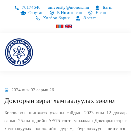
70174640
university@monos.mn
Багш
Оюутан
Е Номын сан
Е-сан
Холбоо барих
Элсэлт
2024 оны 02 сарын 26
Докторын зэрэг хамгаалуулах зөвлөл
Боловсрол, шинжлэх ухааны сайдын 2023 оны 12 дугаар
сарын 25-ны өдрийн А/575 тоот тушаалаар Докторын зэрэг
хамгаалуулах зөвлөлийн дүрэм, бүрэлдэхүүн шинэчлэн