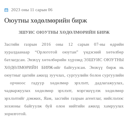
2023 оны 11 сарын 06
Оюутны хөдөлмөрийн бирж
ЗШУИС ОЮУТНЫ ХӨДӨЛМӨРИЙН БИРЖ
Засгийн газрын 2016 оны 12 сарын 07-ны өдрийн
хуралдаанаар “Орлоготой оюутан” үндэсний хөтөлбөр
батлагдсан. Энэхүү хөтөлбөрийн хүрээнд ЭЗШУИС ОЮУТНЫ
ХӨДӨЛМӨРИЙН БИРЖ-ийг байгуулсан. Энэхүү бирж нь
оюутныг цагийн ажилд зуучлах, сургуулийн болон сургуулийн
орчноос гадуур хөдөлмөр эрхлэлт, дадлагажуулах,
чадваржуулах хөдөлмөр эрхлэлт, мэргэшүүлэх хөдөлмөр
эрхлэлтийг дэмжих, Яам, засгийн газрын агентлаг, нийслэлээс
зохионы байгуулж буй олон нийтийн ажилд хамруулах
зорилготой.