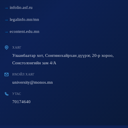
infolio.asf.ru
legalinfo.mn/mn
econtent.edu.mn
ХАЯГ
Улаанбаатар хот, Сонгинохайрхан дүүрэг, 20-р хороо,
Сонсголонгийн зам 4/A
ИМЭЙЛ ХАЯГ
university@monos.mn
УТАС
70174640