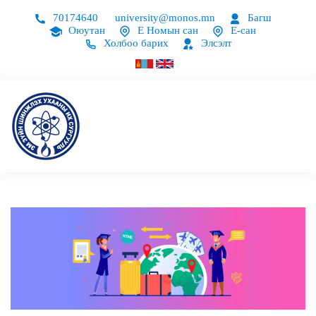
70174640
university@monos.mn
Багш
Оюутан
Е Номын сан
Е-сан
Холбоо барих
Элсэлт