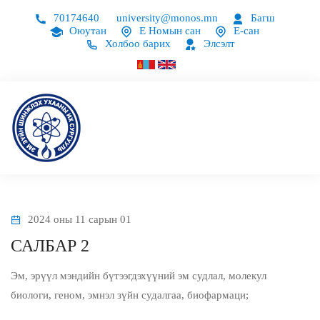
70174640
university@monos.mn
Багш
Оюутан
Е Номын сан
Е-сан
Холбоо барих
Элсэлт
2024 оны 11 сарын 01
САЛБАР 2
Эм, эрүүл мэндийн бүтээгдэхүүний эм судлал, молекул
биологи, геном, эмнэл зүйн судалгаа, биофармаци;