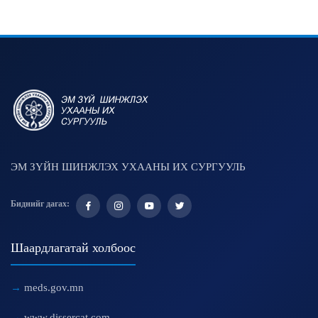
ЭМ ЗҮЙН ШИНЖЛЭХ УХААНЫ ИХ СУРГУУЛЬ
Биднийг дагах:
Шаардлагатай холбоос
meds.gov.mn
www.dissercat.com