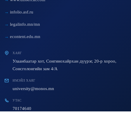
infolio.asf.ru
legalinfo.mn/mn
econtent.edu.mn
ХАЯГ
Улаанбаатар хот, Сонгинохайрхан дүүрэг, 20-р хороо,
Сонсголонгийн зам 4/A
ИМЭЙЛ ХАЯГ
university@monos.mn
УТАС
70174640