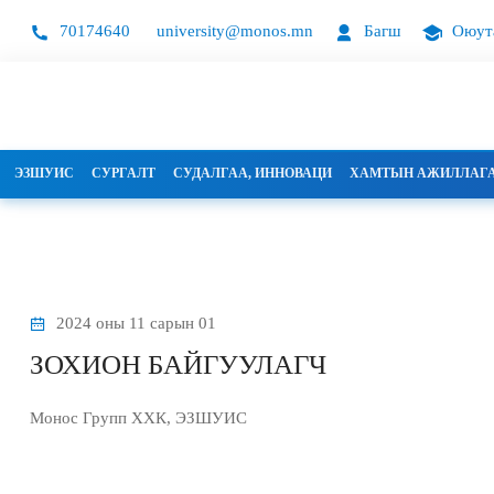
70174640
university@monos.mn
Багш
Оюут
ЭЗШУИС
СУРГАЛТ
СУДАЛГАА, ИННОВАЦИ
ХАМТЫН АЖИЛЛАГ
2024 оны 11 сарын 01
ЗОХИОН БАЙГУУЛАГЧ
Монос Групп ХХК, ЭЗШУИС