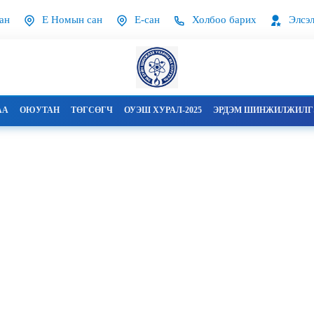
ан
Е Номын сан
Е-сан
Холбоо барих
Элсэл
АА
ОЮУТАН
ТӨГСӨГЧ
ОУЭШ ХУРАЛ-2025
ЭРДЭМ ШИНЖИЛЖИЛГЭ