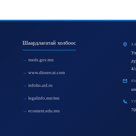
Шаардлагатай холбоос
ХА
Ул
meds.gov.mn
дү
4/
www.dissercat.com
ИМ
infolio.asf.ru
un
legalinfo.mn/mn
УТ
70
econtent.edu.mn