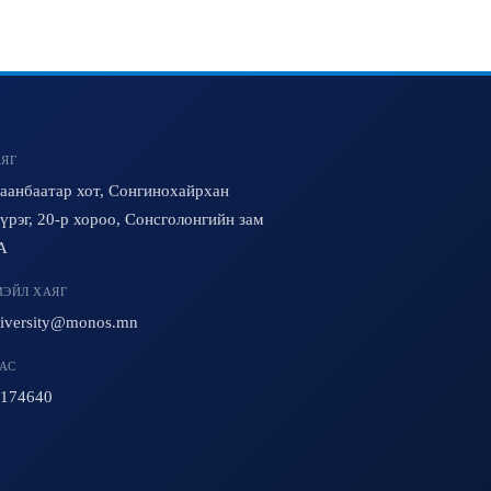
ЯГ
аанбаатар хот, Сонгинохайрхан
үрэг, 20-р хороо, Сонсголонгийн зам
A
ЭЙЛ ХАЯГ
iversity@monos.mn
АС
174640