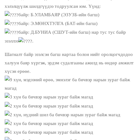
хэлэлцүүлж шилдгүүдээ тодруулсан юм. Үүнд:
байр: Б.УЛАМБАЯР (ЭЗУЗБ-ийн багш)
байр: Э.МӨНХТУЛГА (БАТ-ийн багш)
байр: Д.БУНИА (СШУТ-ийн багш) нар тус тус байр
эзэллээ
.
Шагналт байр эзэлсэн багш нартаа болон нийт оролцогчдодоо
халуун баяр хүргэж, эрдэм судалгааны ажилд нь өндөр амжилт
хүсэн ерөөе.