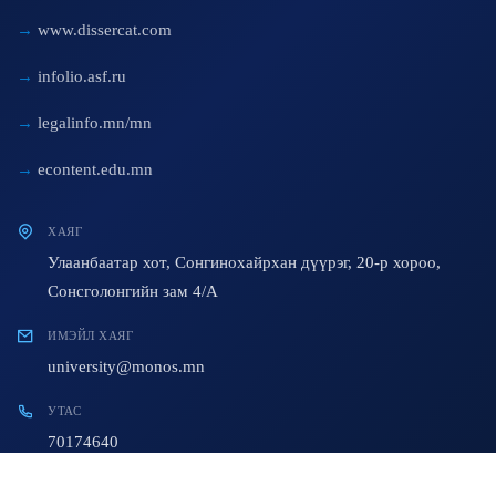
www.dissercat.com
infolio.asf.ru
legalinfo.mn/mn
econtent.edu.mn
ХАЯГ
Улаанбаатар хот, Сонгинохайрхан дүүрэг, 20-р хороо,
Сонсголонгийн зам 4/A
ИМЭЙЛ ХАЯГ
university@monos.mn
УТАС
70174640