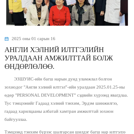
2025 оны 01 сарын 16
АНГЛИ ХЭЛНИЙ ИЛТГЭЛИЙН
УРАЛДААН АМЖИЛТТАЙ БОЛЖ
ӨНДӨРЛӨЛӨӨ.
ЭЗШУИС-ийн багш нарын дунд уламжлал болгон
зохиодог "Англи хэлний илтгэл”-ийн уралдаан 2025.01.25-ны
өдөр "PERSONAL DEVELOPMENT” сэдвийн хүрээнд явагдлаа.
Тус тэмцээнийг Гадаад хэлний тэнхим, Эрдэм шинжилгээ,
гадаад харилцааны албатай хамтран амжилттай зохион
байгууллаа.
Тэмцээнд тэнхим бүрээс шалгарсан шилдэг багш нар илтгэлээ