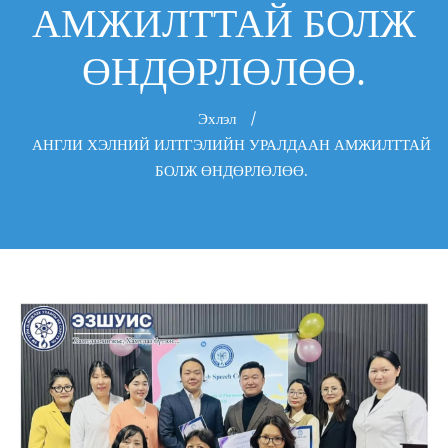
АМЖИЛТТАЙ БОЛЖ
ӨНДӨРЛӨЛӨӨ.
Эхлэл
АНГЛИ ХЭЛНИЙ ИЛТГЭЛИЙН УРАЛДААН АМЖИЛТТАЙ
БОЛЖ ӨНДӨРЛӨЛӨӨ.