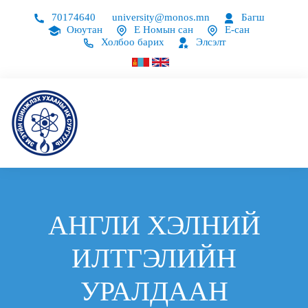
70174640
university@monos.mn
Багш
Оюутан
Е Номын сан
Е-сан
Холбоо барих
Элсэлт
АНГЛИ ХЭЛНИЙ
ИЛТГЭЛИЙН
УРАЛДААН