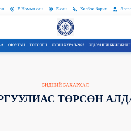
ан
Е Номын сан
Е-сан
Холбоо барих
Элсэл
АА
ОЮУТАН
ТӨГСӨГЧ
ОУЭШ ХУРАЛ-2025
ЭРДЭМ ШИНЖИЛЖИЛГЭ
БИДНИЙ БАХАРХАЛ
РГУУЛИАС ТӨРСӨН АЛД