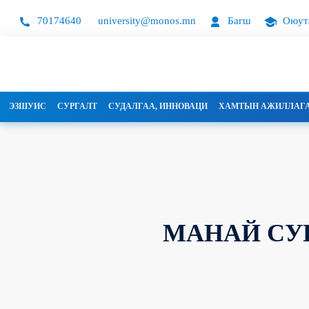
70174640
university@monos.mn
Багш
Оюут
ЭЗШУИС
СУРГАЛТ
СУДАЛГАА, ИННОВАЦИ
ХАМТЫН АЖИЛЛАГ
МАНАЙ СУ