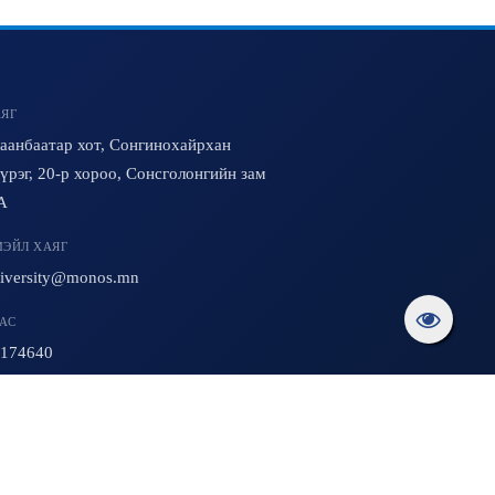
ЯГ
аанбаатар хот, Сонгинохайрхан
үрэг, 20-р хороо, Сонсголонгийн зам
A
ЭЙЛ ХАЯГ
iversity@monos.mn
АС
174640