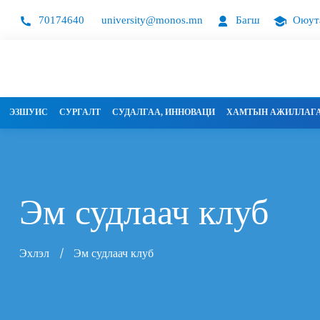
70174640
university@monos.mn
Багш
Оюут
ЭЗШУИС
СУРГАЛТ
СУДАЛГАА, ИННОВАЦИ
ХАМТЫН АЖИЛЛАГ
Эм судлаач клуб
Эхлэл
Эм судлаач клуб