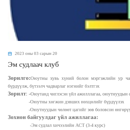
2023 оны 03 сарын 20
Эм судлаач клуб
Зорилго:
Оюутны хувь хүний болон мэргэжлийн ур чад
бүрдүүлж, бүтээлч чадварлаг нэгнийг бэлтгэх
Зорилт
: -
Оюутанд чиглэсэн үйл ажилллагаа, оюутнуудын с
-Оюутны хөгжин дэвших нөхцөлийг бүрдүүлэх
-Оюутнуудын чөлөөт цагийг зөв боловсон өнгөрүү
Зохион байгуулдаг үйл ажиллагаа:
-Эм судлал хичээлийн АСТ (3-4 курс)