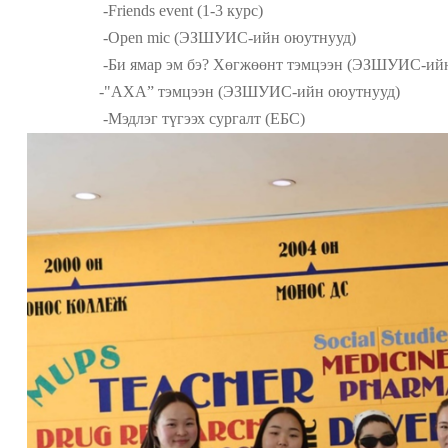
-Friends event (1-3 курс)
-Open mic (ЭЗШУИС-ийн оюутнууд)
-Би ямар эм бэ? Хөгжөөнт тэмцээн
(
ЭЗШУИС-ийн
-"АХА” тэмцээн (ЭЗШУИС-ийн оюутнууд)
-Мэдлэг түгээх сургалт
(
ЕБС)