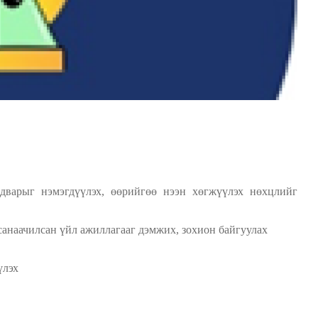
варыг нэмэгдүүлэх, өөрийгөө нээн хөгжүүлэх нөхцлийг
анаачилсан үйл ажиллагааг дэмжих, зохион байгуулах
лэх