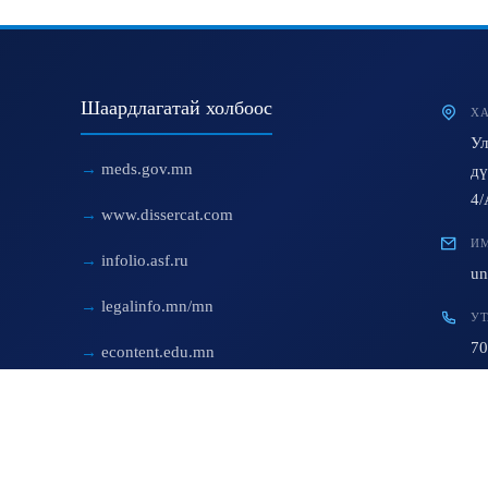
Шаардлагатай холбоос
ХА
Ул
meds.gov.mn
дү
4/
www.dissercat.com
ИМ
infolio.asf.ru
un
legalinfo.mn/mn
УТ
70
econtent.edu.mn
© 2023 All Rights Reserved. Developed By:
AiT Team