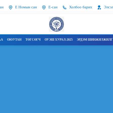
ан
Е Номын сан
Е-сан
Холбоо барих
Элсэл
АА
ОЮУТАН
ТӨГСӨГЧ
ОУЭШ ХУРАЛ-2025
ЭРДЭМ ШИНЖИЛЖИЛГЭ