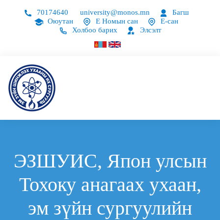
70174640
university@monos.mn
Багш
Оюутан
Е Номын сан
Е-сан
Холбоо барих
Элсэлт
ЭЗШУИС, Япон улсын
Тохоку анагаах ухаан,
эм зүйн сургуулийн