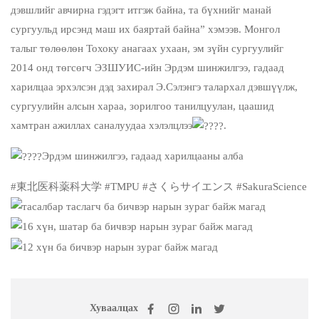
дэвшлийг авчирна гэдэгт итгэж байна, та бүхнийг манай
сургуульд ирсэнд маш их баяртай байна” хэмээв. Монгол
талыг төлөөлөн Тохоку анагаах ухаан, эм зүйн сургуулийг
2014 онд төгсөгч ЭЗШУИС-ийн Эрдэм шинжилгээ, гадаад
харилцаа эрхэлсэн дэд захирал Э.Сэлэнгэ талархал дэвшүүлж,
сургуулийн алсын хараа, зорилгоо танилцуулан, цаашид
хамтран ажиллах саналуудаа хэлэлцлээ
.
Эрдэм шинжилгээ, гадаад харилцааны алба
#東北医科薬科大学
#TMPU
#さくらサイエンス
#SakuraScience
Хуваалцах