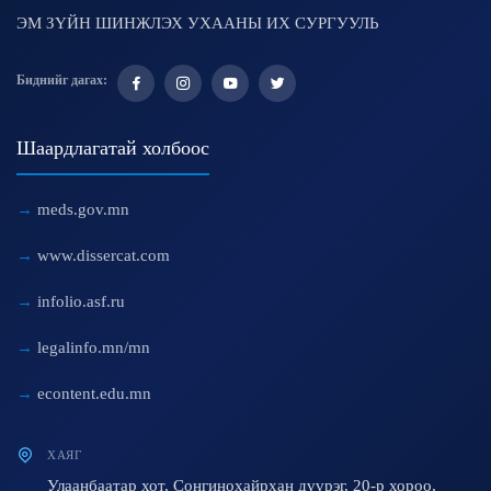
ЭМ ЗҮЙН ШИНЖЛЭХ УХААНЫ ИХ СУРГУУЛЬ
Биднийг дагах:
Шаардлагатай холбоос
meds.gov.mn
www.dissercat.com
infolio.asf.ru
legalinfo.mn/mn
econtent.edu.mn
ХАЯГ
Улаанбаатар хот, Сонгинохайрхан дүүрэг, 20-р хороо,