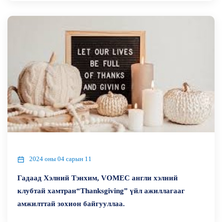
2024 оны 04 сарын 11
Гадаад Хэлний Тэнхим, VOMEC англи хэлний
клубтай хамтран“Thanksgiving” үйл ажиллагааг
амжилттай зохион байгууллаа.