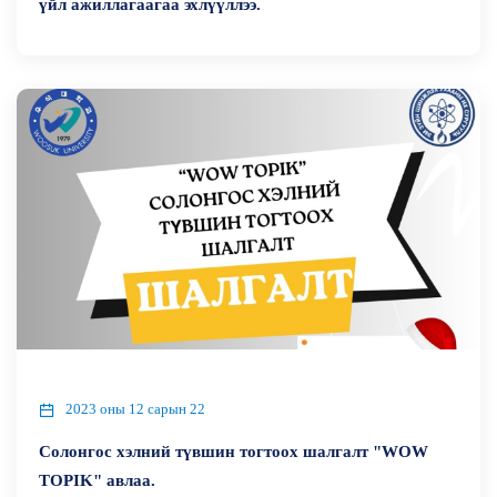
үйл ажиллагаагаа эхлүүллээ.
2023 оны 12 сарын 22
Солонгос хэлний түвшин тогтоох шалгалт "WOW
TOPIK" авлаа.