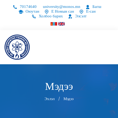
70174640
university@monos.mn
Багш
Оюутан
Е Номын сан
Е-сан
Холбоо барих
Элсэлт
Мэдээ
Эхлэл
Мэдээ