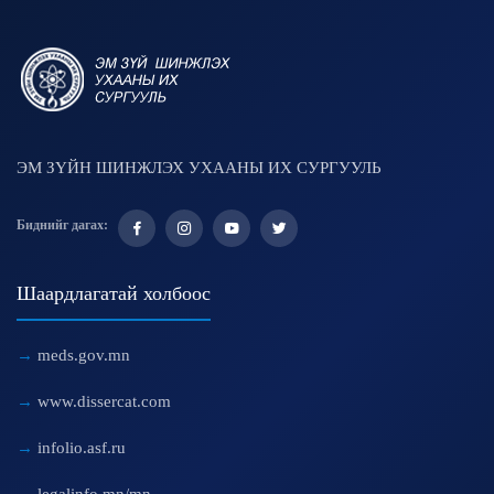
ЭМ ЗҮЙН ШИНЖЛЭХ УХААНЫ ИХ СУРГУУЛЬ
Биднийг дагах:
Шаардлагатай холбоос
meds.gov.mn
www.dissercat.com
infolio.asf.ru
legalinfo.mn/mn