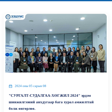
2024 оны 05 сарын 08
"СУРГАЛТ-СУДАЛГАА-ХӨГЖИЛ 2024" эрдэм
шинжилгээний анхдугаар бага хурал амжилттай
болж өнгөрлөө.