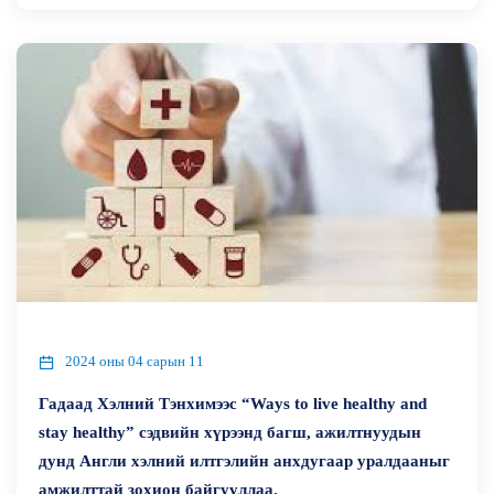
2024 оны 04 сарын 11
Гадаад Хэлний Тэнхимээс “Ways to live healthy and
stay healthy” сэдвийн хүрээнд багш, ажилтнуудын
дунд Англи хэлний илтгэлийн анхдугаар уралдааныг
амжилттай зохион байгууллаа.