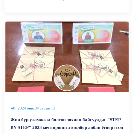
2024 оны 04 сарын 11
Жил бүр уламжлал болгон зохион байгуулдаг "STEP
BY STEP" 2023 менторшип хөтөлбөр албан ёсоор нээн