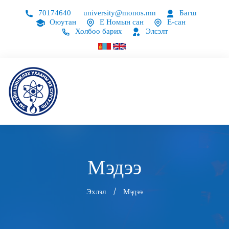
70174640
university@monos.mn
Багш
Оюутан
Е Номын сан
Е-сан
Холбоо барих
Элсэлт
Мэдээ
Эхлэл
Мэдээ