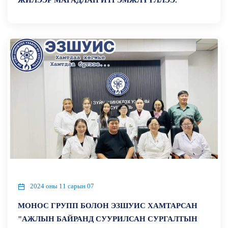
ЖИЛЭЭР МАГАДЛАН ИТГЭМЖЛҮҮЛЛЭЭ.
2024 оны 11 сарын 07
МОНОС ГРУПП БОЛОН ЭЗШУИС ХАМТАРСАН
"АЖЛЫН БАЙРАНД СУУРИЛСАН СУРГАЛТЫН