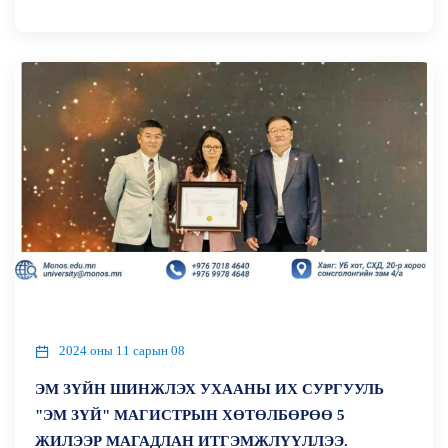
2024 оны 11 сарын 08
ЭМ ЗҮЙН ШИНЖЛЭХ УХААНЫ ИХ СУРГУУЛЬ
"ЭМ ЗҮЙ" МАГИСТРЫН ХӨТӨЛБӨРӨӨ 5
ЖИЛЭЭР МАГАДЛАН ИТГЭМЖЛҮҮЛЛЭЭ.