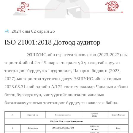
2024 оны 02 сарын 26
ISO 21001:2018 Дотоод аудитор
ЭЗШУИС-ийн стратеги төлөвлөгөө (2023-2027)-ны
зорилт 4-ийн 4.2-т “Чанарыг тасралтгүй үнэлж, сайжруулах
тогтолцоог бүрдүүлэх” дэд зорилт, Чанарын бодлого (2023-
2027)-ын зорилтод тусгасны дагуу ЭЗШУИС-ийн захирлын
2023.08.31-ний өдрийн А/172 тоот тушаалаар Чанарын албаны
бүтэц бүрэлдэхүүн, чиг үүргийг шинэчлэн чанарын
баталгаажуулалтын тогтолцоог бүрдүүлэн ажиллаж байна.