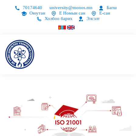
70174640
university@monos.mn
Багш
Оюутан
Е Номын сан
Е-сан
Холбоо барих
Элсэлт