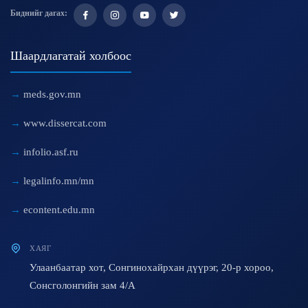
Биднийг дагах:
Шаардлагатай холбоос
meds.gov.mn
www.dissercat.com
infolio.asf.ru
legalinfo.mn/mn
econtent.edu.mn
ХАЯГ
Улаанбаатар хот, Сонгинохайрхан дүүрэг, 20-р хороо,
Сонсголонгийн зам 4/A