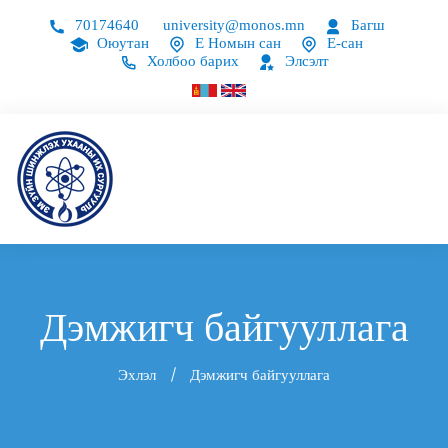
70174640
university@monos.mn
Багш
Оюутан
Е Номын сан
Е-сан
Холбоо барих
Элсэлт
Дэмжигч байгууллага
Эхлэл
Дэмжигч байгууллага