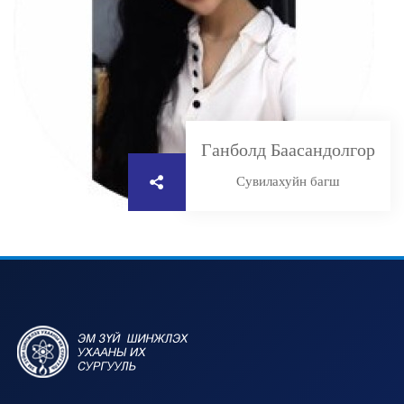
Ганболд Баасандолгор
Сувилахуйн багш