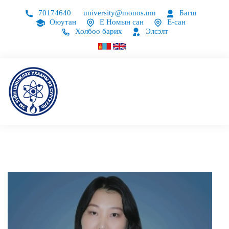
70174640
university@monos.mn
Багш
Оюутан
Е Номын сан
Е-сан
Холбоо барих
Элсэлт