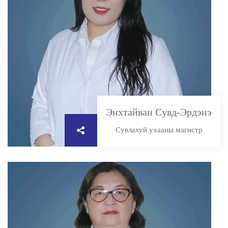
Энхтайван Сувд-Эрдэнэ
Сувлахуй ухааны магистр