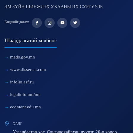
ЭМ ЗҮЙН ШИНЖЛЭХ УХААНЫ ИХ СУРГУУЛЬ
Биднийг дагах:
Шаардлагатай холбоос
meds.gov.mn
www.dissercat.com
infolio.asf.ru
legalinfo.mn/mn
econtent.edu.mn
ХАЯГ
Улаанбаатар хот, Сонгинохайрхан дүүрэг, 20-р хороо,