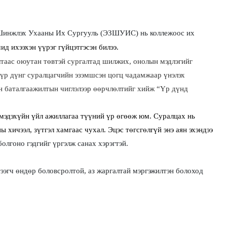
 Шинжлэх Ухааны Их Сургууль
(
ЭЗШУИС
)
нь коллежоос их
д ихээхэн үүрэг гүйцэтгэсэн билээ.
лтаас оюутан төвтэй сургалтад шилжих, онолын мэдлэгийг
 үр дүнг суралцагчийн эзэмшсэн цогц чадамжаар үнэлэх
ын баталгаажилтын чиглэлээр өөрчлөлтийг хийж “Үр дүнд
эдэхүйн үйл ажиллагаа түүний үр өгөөж юм. Суралцах нь
хичээл, зүтгэл хамгаас чухал. Эцэс төгсгөлгүй энэ аян эхэндээ
болгоно гэдгийг үргэлж санах хэрэгтэй.
ээгч өндөр боловсролтой, аз жаргалтай мэргэжилтэн болоход