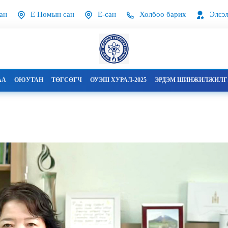
ан
Е Номын сан
Е-сан
Холбоо барих
Элсэл
АА
ОЮУТАН
ТӨГСӨГЧ
ОУЭШ ХУРАЛ-2025
ЭРДЭМ ШИНЖИЛЖИЛГЭ