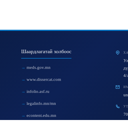
Шаардлагатай холбоос
ХА
Ул
meds.gov.mn
дү
4/
www.dissercat.com
ИМ
infolio.asf.ru
un
legalinfo.mn/mn
УТ
70
econtent.edu.mn