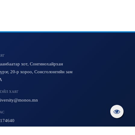
ЯГ
аанбаатар хот, Сонгинохайрхан
үрэг, 20-р хороо, Сонсголонгийн зам
A
ЭЙЛ ХАЯГ
iversity@monos.mn
АС
174640