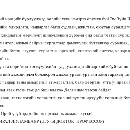
ий нөөцийг бүрдүүлэхэд өөрийн хувь нэмэрээ оруулж буй Эм Зүйн
йн удирдлага, чадварлаг багш судлаач, ажилтан, оюутан суралцагчи
 хандлагын өөрчлөлт, шинэчлэлийн хүрээнд бид багш төвтэй сурга
 ментор, ажлын байрны сургалтаар дамжуулан бүтээлчээр суралцах,
ийн бүтэц, агуулга, сургалтын арга зүй, үнэлгээний систем, чанар
айна.
 та өөрийгөө хөгжүүлэхийн тулд ухамсартайгаар хийж буй танин м
ний хэлсэнчилэн боловсрол хэмээх уртын урт аян замд гарахад таны 
г, чадвар таны амьдралыг аз жаргалтай, баяр хөөртэй, утга учиртай 
ьд явах гэсэн тэмцэл биш юм гэж Далай лам хэлсэн байдаг.
ухаан, технологийн хөгжилтэй хөл нийлүүлэн ирээдүйн хөгжлийг бүт
но.
Орой үгүй эрдмийн их оргилд нь амжилт хүсье
!
МБАЯР
(
ЭЗУ-Ы ДОКТОР, ПРОФЕССОР
)