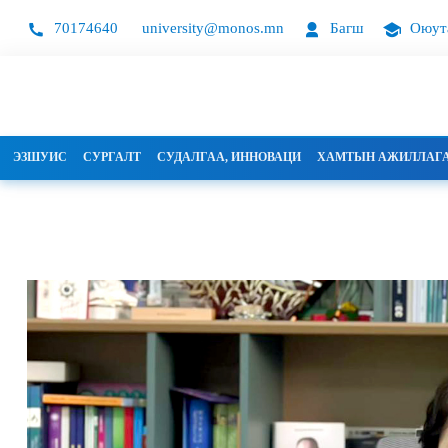
70174640
university@monos.mn
Багш
Оюут
ЭЗШУИС
СУРГАЛТ
СУДАЛГАА, ИННОВАЦИ
ХАМТЫН АЖИЛЛАГ