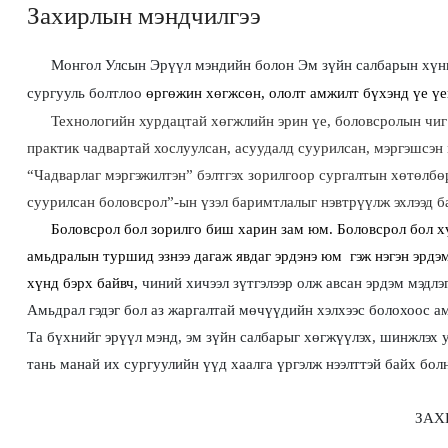
Захирлын мэндчилгээ
Монгол Улсын Эрүүл мэндийн болон Эм зүйн салбарын хүн
сургууль болтлоо
өргөжин хөгжсөн, ололт амжилт бүхэнд үе үеи
Технологийн хурдацтай хөгжлийн эрин үе, боловсролын чиг
практик чадвартай хослуулсан, асуудалд суурилсан, мэргэшсэн
“Чадварлаг мэргэжилтэн” бэлтгэх зорилгоор сургалтын хөтөлбөр
суурилсан боловсрол”-ын үзэл баримтлалыг нэвтрүүлж эхлээд б
Боловсрол бол зорилго биш харин зам юм. Боловсрол бол хүн
амьдралын туршид эзнээ дагаж явдаг эрдэнэ юм гэж нэгэн эрдэмт
хүнд бэрх байвч,
чиний хичээл зүтгэлээр олж авсан эрдэм мэдлэ
Амьдрал гэдэг бол аз жаргалтай мөчүүдийн хэлхээс болохоос ам
Та бүхнийг эрүүл мэнд, эм зүйн салбарыг хөгжүүлэх, шинжлэх 
тань манай их сургуулийн үүд хаалга үргэлж нээлттэй байх бол
ЗАХИРАЛ Л.УЛА