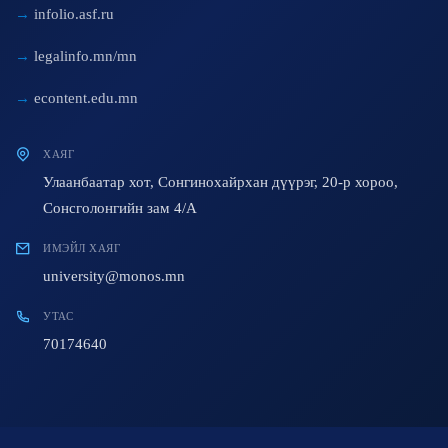
infolio.asf.ru
legalinfo.mn/mn
econtent.edu.mn
ХАЯГ
Улаанбаатар хот, Сонгинохайрхан дүүрэг, 20-р хороо,
Сонсголонгийн зам 4/A
ИМЭЙЛ ХАЯГ
university@monos.mn
УТАС
70174640