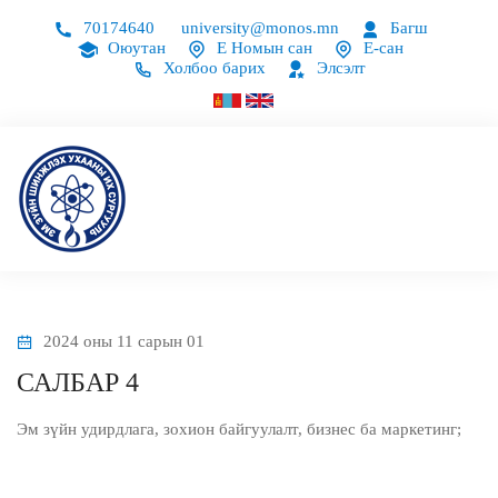
70174640
university@monos.mn
Багш
Оюутан
Е Номын сан
Е-сан
Холбоо барих
Элсэлт
2024 оны 11 сарын 01
САЛБАР 4
Эм зүйн удирдлага, зохион байгуулалт, бизнес ба маркетинг;