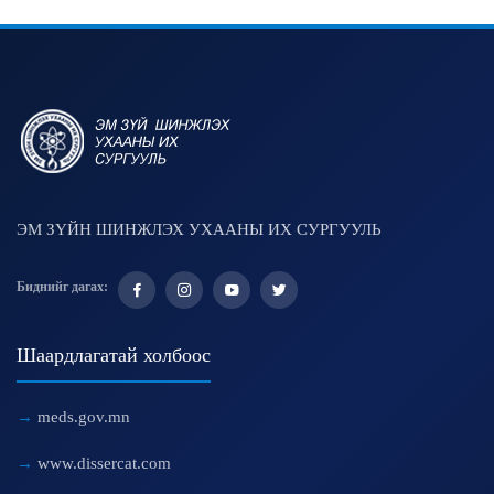
ЭМ ЗҮЙН ШИНЖЛЭХ УХААНЫ ИХ СУРГУУЛЬ
Биднийг дагах:
Шаардлагатай холбоос
meds.gov.mn
www.dissercat.com