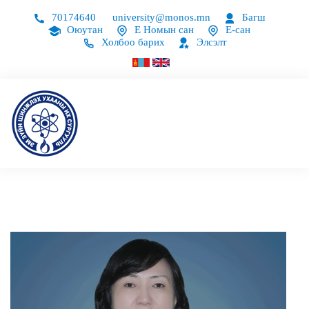
70174640
university@monos.mn
Багш
Оюутан
Е Номын сан
Е-сан
Холбоо барих
Элсэлт