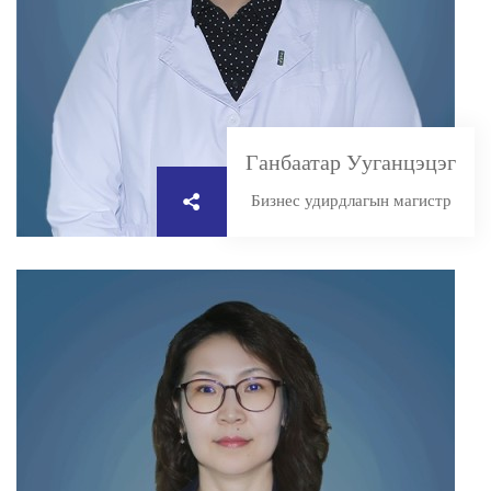
Ганбаатар Ууганцэцэг
Бизнес удирдлагын магистр