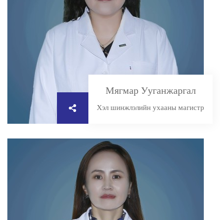
Мягмар Ууганжаргал
Хэл шинжлэлийн ухааны магистр