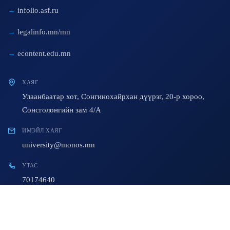
infolio.asf.ru
legalinfo.mn/mn
econtent.edu.mn
ХАЯГ
Улаанбаатар хот, Сонгинохайрхан дүүрэг, 20-р хороо,
Сонсголонгийн зам 4/A
ИМЭЙЛ ХАЯГ
university@monos.mn
УТАС
70174640