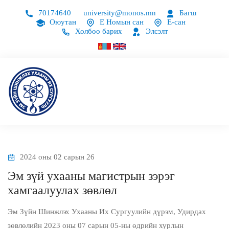
70174640
university@monos.mn
Багш
Оюутан
Е Номын сан
Е-сан
Холбоо барих
Элсэлт
2024 оны 02 сарын 26
Эм зүй ухааны магистрын зэрэг
хамгаалуулах зөвлөл
Эм Зүйн Шинжлэх Ухааны Их Сургуулийн дүрэм, Удирдах
зөвлөлийн 2023 оны 07 сарын 05-ны өдрийн хурлын