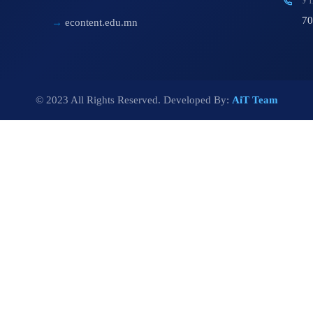
УТ
70
econtent.edu.mn
© 2023 All Rights Reserved. Developed By:
AiT Team