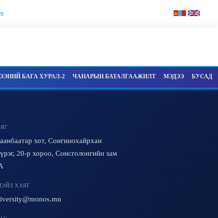
т
ЭНИЙ БАГА ХУРАЛ-2
ЧАНАРЫН БАТАЛГААЖИЛТ
МЭДЭЭ
БУСАД
ЯГ
аанбаатар хот, Сонгинохайрхан
үрэг, 20-р хороо, Сонсголонгийн зам
A
ЭЙЛ ХАЯГ
iversity@monos.mn