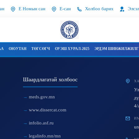
ан
Е Номын сан
Е-сан
Холбоо барих
Элсэл
АА
ОЮУТАН
ТӨГСӨГЧ
ОУЭШ ХУРАЛ-2025
ЭРДЭМ ШИНЖИЛЖИЛГЭ
Шаардлагатай холбоос
ХА
Ул
meds.gov.mn
дү
4/
www.dissercat.com
ИМ
infolio.asf.ru
un
legalinfo.mn/mn