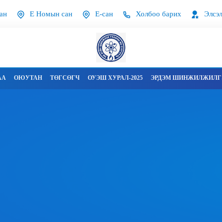
ан
Е Номын сан
Е-сан
Холбоо барих
Элсэл
АА
ОЮУТАН
ТӨГСӨГЧ
ОУЭШ ХУРАЛ-2025
ЭРДЭМ ШИНЖИЛЖИЛГЭ