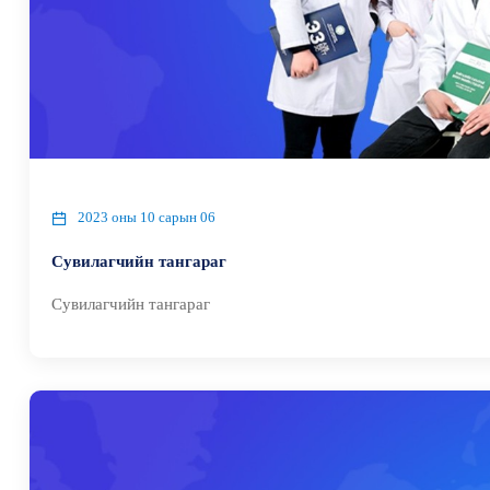
2023 оны 10 сарын 06
Сувилагчийн тангараг
Сувилагчийн тангараг