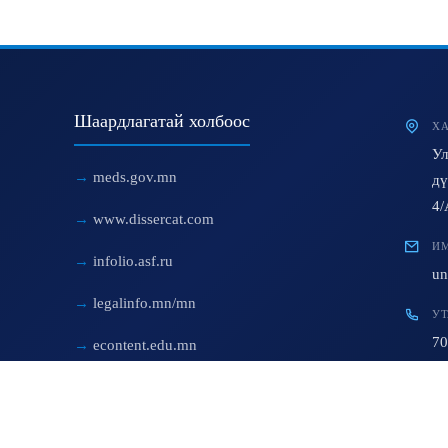
Шаардлагатай холбоос
ХА
Ул
meds.gov.mn
дү
4/
www.dissercat.com
ИМ
infolio.asf.ru
un
legalinfo.mn/mn
УТ
70
econtent.edu.mn