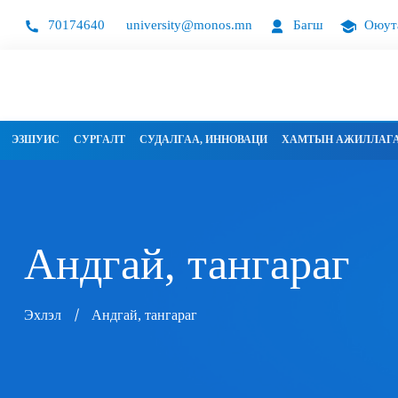
70174640
university@monos.mn
Багш
Оюут
ЭЗШУИС
СУРГАЛТ
СУДАЛГАА, ИННОВАЦИ
ХАМТЫН АЖИЛЛАГ
Андгай, тангараг
Эхлэл
Андгай, тангараг