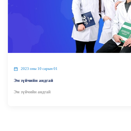
2023 оны 10 сарын 01
Эм зүйчийн андгай
Эм зүйчийн андгай