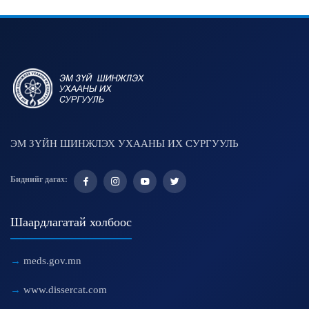
ЭМ ЗҮЙН ШИНЖЛЭХ УХААНЫ ИХ СУРГУУЛЬ
Биднийг дагах:
Шаардлагатай холбоос
meds.gov.mn
www.dissercat.com