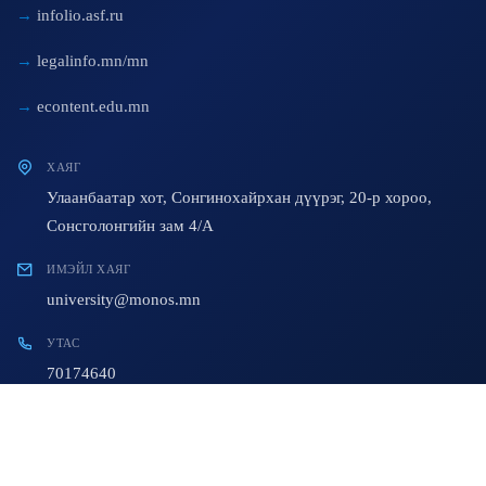
infolio.asf.ru
legalinfo.mn/mn
econtent.edu.mn
ХАЯГ
Улаанбаатар хот, Сонгинохайрхан дүүрэг, 20-р хороо,
Сонсголонгийн зам 4/A
ИМЭЙЛ ХАЯГ
university@monos.mn
УТАС
70174640