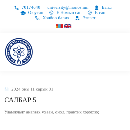
70174640
university@monos.mn
Багш
Оюутан
Е Номын сан
Е-сан
Холбоо барих
Элсэлт
2024 оны 11 сарын 01
САЛБАР 5
Уламжлалт анагаах ухаан, онол, практик хэрэглээ;