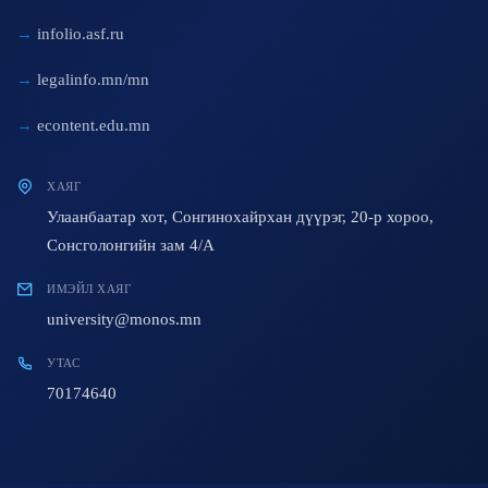
infolio.asf.ru
legalinfo.mn/mn
econtent.edu.mn
ХАЯГ
Улаанбаатар хот, Сонгинохайрхан дүүрэг, 20-р хороо,
Сонсголонгийн зам 4/A
ИМЭЙЛ ХАЯГ
university@monos.mn
УТАС
70174640