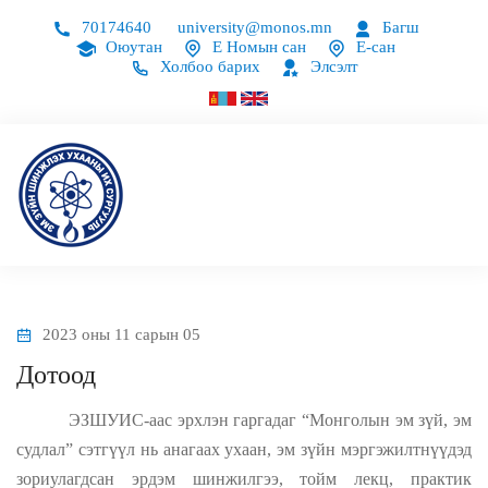
70174640
university@monos.mn
Багш
Оюутан
Е Номын сан
Е-сан
Холбоо барих
Элсэлт
2023 оны 11 сарын 05
Дотоод
ЭЗШУИС-аас эрхлэн гаргадаг “Монголын эм зүй, эм
судлал” сэтгүүл нь анагаах ухаан, эм зүйн мэргэжилтнүүдэд
зориулагдсан эрдэм шинжилгээ, тойм лекц, практик