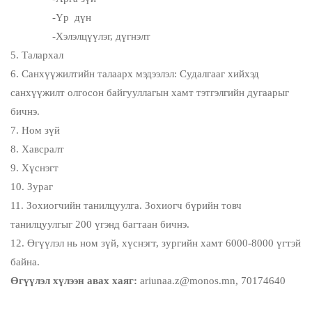
-Үр дүн
-Хэлэлцүүлэг, дүгнэлт
5. Талархал
6. Санхүүжилтийн талаарх мэдээлэл: Судалгааг хийхэд
санхүүжилт олгосон байгууллагын хамт тэтгэлгийн дугаарыг
бичнэ.
7. Ном зүй
8. Хавсралт
9. Хүснэгт
10. Зураг
11. Зохиогчийн танилцуулга. Зохиогч бүрийн товч
танилцуулгыг 200 үгэнд багтаан бичнэ.
12. Өгүүлэл нь ном зүй, хүснэгт, зургийн хамт 6000-8000 үгтэй
байна.
Өгүүлэл хүлээн авах хаяг:
ariunaa.z@monos.mn, 70174640