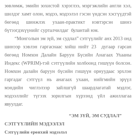
зөвлөмж, эмийн зохистой хэрэглээ, мэргэжлийн англи хэл,
шилдэг хамт олон, мэдээ, мэдээлэл гэсэн үндсэн хэсгүүдтэй
бөгөөд шинжлэх ухаан-практикт нэвтэрсэн шинэ
бүтээгдэхүүнийг сурталчилдаг булантай юм.
“Монголын эм зүй, эм судлал” сэтгүүлийг анх 2013 онд
шинээр хэвлэн гаргаснаас хойш нийт 23 дугаар гарсан
бөгөөд Номхон Далайн Баруун Бүсийн Анагаах Ухааны
Индекс (WPRIM)-тэй сэтгүүлийн холбоонд гишүүн болсон.
Номхон далайн баруун бүсийн гишүүн орнуудаас эрхлэн
гаргадаг сэтгүүл нь анагаах ухаан, нийгмийн эрүүл
мэндийн чиглэлээр зайлшгүй шаардлагатай мэдлэг,
мэдээллийг түгээх зорилгын хүрээнд үйл ажиллагаа
явуулдаг.
“ЭМ ЗҮЙ, ЭМ СУДЛАЛ”
СЭТГҮҮЛИЙН МЭДЭЭЛЭЛ
Сэтгүүлийн ерөнхий мэдээлэл