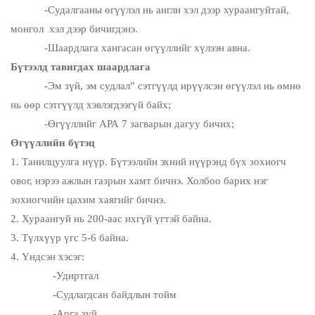
-Судалгааны өгүүлэл нь англи хэл дээр хураангуйтай,
монгол хэл дээр бичигдэнэ.
-Шаардлага хангасан өгүүллийг хүлээн авна.
Бүтээлд тавигдах шаардлага
-Эм зүй, эм судлал” сэтгүүлд ирүүлсэн өгүүлэл нь өмнө
нь өөр сэтгүүлд хэвлэгдээгүй байх;
-Өгүүллийг АРА 7 загварын дагуу бичих;
Өгүүллийн бүтэц
1. Танилцуулга нүүр. Бүтээлийн эхний нүүрэнд бүх зохиогч
овог, нэрээ ажлын газрын хамт бичнэ. Холбоо барих нэг
зохиогчийн цахим хаягийг бичнэ.
2. Хураангуй нь 200-аас ихгүй үгтэй байна.
3. Түлхүүр үгс 5-6 байна.
4. Үндсэн хэсэг:
-Удиртгал
-Судлагдсан байдлын тойм
-Арга зүй