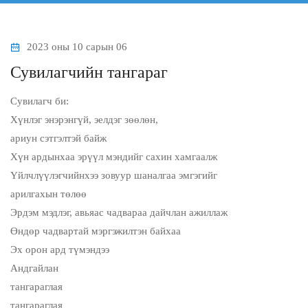
2023 оны 10 сарын 06
Сувилагчийн тангараг
Сувилагч би:
Хүнлэг энэрэнгүй, эелдэг зөөлөн,
ариун сэтгэлтэй байж
Хүн ардынхаа эрүүл мэндийг сахин хамгаалж
Үйлчлүүлэгчийнхээ зовуур шаналгаа эмгэгийг
арилгахын төлөө
Эрдэм мэдлэг, авьяас чадвараа дайчлан ажиллаж
Өндөр чадвартай мэргэжилтэн байхаа
Эх орон ард түмэндээ
Андгайлан
тангараглая
тангараглая