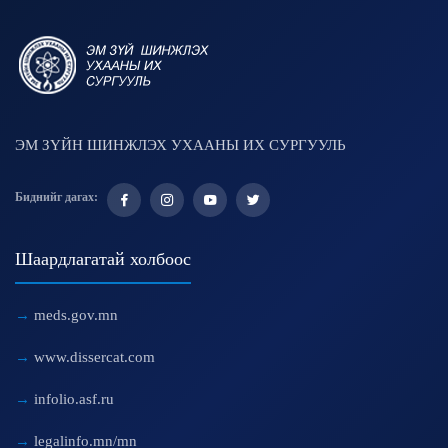
ЭМ ЗҮЙН ШИНЖЛЭХ УХААНЫ ИХ СУРГУУЛЬ
Биднийг дагах:
Шаардлагатай холбоос
meds.gov.mn
www.dissercat.com
infolio.asf.ru
legalinfo.mn/mn