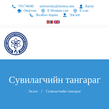
70174640
university@monos.mn
Багш
Оюутан
Е Номын сан
Е-сан
Холбоо барих
Элсэлт
Сувилагчийн тангараг
Эхлэл
Сувилагчийн тангараг