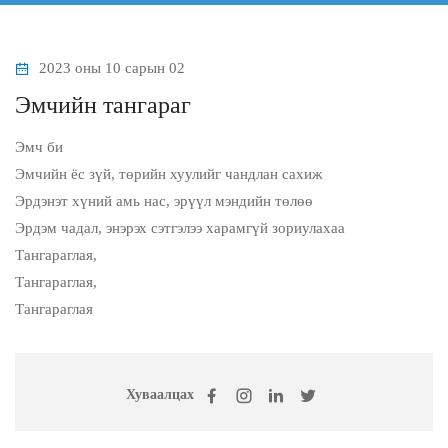
2023 оны 10 сарын 02
Эмчийн тангараг
Эмч би
Эмчийн ёс зүй, төрийн хуулийг чандлан сахиж
Эрдэнэт хүний амь нас, эрүүл мэндийн төлөө
Эрдэм чадал, энэрэх сэтгэлээ харамгүй зориулахаа
Тангараглая,
Тангараглая,
Тангараглая
Хуваалцах