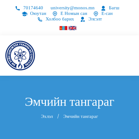
70174640
university@monos.mn
Багш
Оюутан
Е Номын сан
Е-сан
Холбоо барих
Элсэлт
Эмчийн тангараг
Эхлэл
Эмчийн тангараг