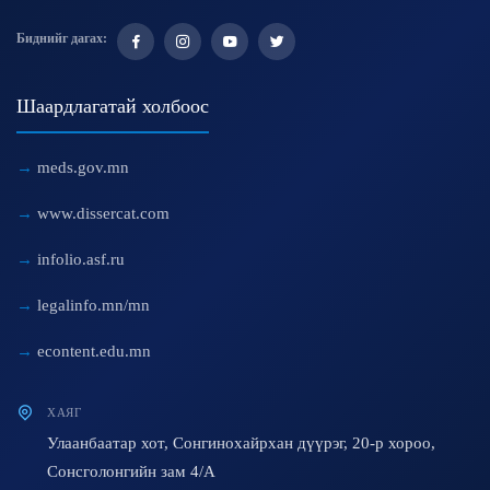
Биднийг дагах:
Шаардлагатай холбоос
meds.gov.mn
www.dissercat.com
infolio.asf.ru
legalinfo.mn/mn
econtent.edu.mn
ХАЯГ
Улаанбаатар хот, Сонгинохайрхан дүүрэг, 20-р хороо,
Сонсголонгийн зам 4/A