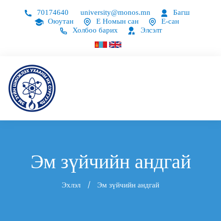
70174640
university@monos.mn
Багш
Оюутан
Е Номын сан
Е-сан
Холбоо барих
Элсэлт
Эм зүйчийн андгай
Эхлэл
Эм зүйчийн андгай