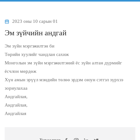
2023 оны 10 сарын 01
Эм зүйчийн андгай
Эм зүйн мэргэжилтэн би
Төрийн хуулийг чандлан сахиж
Монголын эм зүйн мэргэжилтэний ёс зүйн алтан дүрмийг
ёсчлон мөрдөж
Хүн амын эрүүл мэндийн төлөө эрдэм оюун сэтгэл зүрхээ
зориулахаа
Андгайлая,
Андгайлая,
Андгайлая