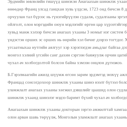
Эрдмийн зөвлөлийн гишүүд шинэхэн Анагаахын шинжлэх ухааны
өнөөдөр Франц улсад ганцхан хувь үлдсэн, 1723 онд бичсэн 8 
орчуулан тал бүрээс нь гүнзгийрүүлэн судалж, судалгааны эргэ
ойлголт, олон мэргэдийн оюун мэдлэгийг өргөн цар хүрээтэйгээр
хувьд манж хэлээр бичсэн анагаах ухааны 3 номыг нэг систем 
үндэстэн орших эс орших нь өөрийн хэл бичиг дээрээ тогтдог. Х
угсаатныхаа нутгийн аялгууг хэр хэрэглэгдэн амьдлаг байгаа дээ
монгол хэлний үгсийн санг дахин сэргээн баяжуулж орчин цаги
чухал ач холбогдолтой болсон байна хэмээн онцлон дүгнэжээ.
​Б.Гэрэлмаагийн ажилд шүүмж өгсөн зарим эрдэмтэд энэхүү ажл
Францад сонсогдохоор шинжлэх ухааны шинэ нээлт бүтээл болс
уламжлалт анагаах ухааны хөгжил дэвшлийг цаашид олон судл
шинжлэх ухаанд шинэлэг мэдээ баримт бүхий чухал ач холбогдо
​Анагаахын шинжлэх ухааны докторын зэргээ амжилттай хамгаа
олон арван шавь төрүүлж, Монголын уламжлалт анагаах ухааны