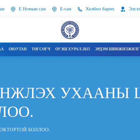
ан
Е Номын сан
Е-сан
Холбоо барих
Элсэл
АА
ОЮУТАН
ТӨГСӨГЧ
ОУЭШ ХУРАЛ-2025
ЭРДЭМ ШИНЖИЛЖИЛГЭ
НЖЛЭХ УХААНЫ 
ЛОО.
КТОРТОЙ БОЛЛОО.