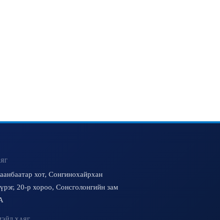
ЯГ
аанбаатар хот, Сонгинохайрхан
үрэг, 20-р хороо, Сонсголонгийн зам
A
ЭЙЛ ХАЯГ