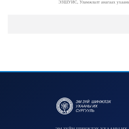
ЭЗШУИС, Уламжлалт анагаах ухааны т
ЭМ ЗҮЙН ШИНЖЛЭХ УХААНЫ ИХ