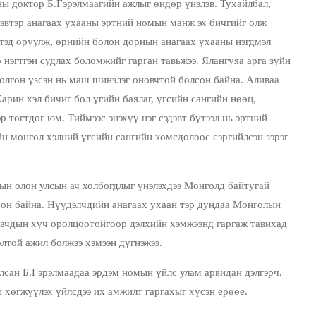
 доктор Б.Гэрэлмаагийн ажлыг өндөр үнэлэв. Тухайлбал,
дэвтэр анагаах ухааны эртний номын манж эх бичгийг олж
лтэд оруулж, өрнийн болон дорнын анагаах ухааны нэгдмэл
 нэгтгэн судлах боломжийг гарган тавьжээ. Ялангуяа арга зүйн
болгон үзсэн нь маш шинэлэг оновчтой болсон байна. Аливаа
арин хэл бичиг бол үгийн баялаг, үгсийн сангийн нөөц,
р тогтдог юм. Тиймээс энэхүү нэг сэдэвт бүтээл нь эртний
йн монгол хэлний үгсийн сангийн хомсдолоос сэргийлсэн зэрэг
ын олон улсын ач холбогдлыг үнэлэхдээ Монголд байтугай
он байна. Нүүдэлчдийн анагаах ухаан тэр дундаа Монголын
аачдын хүч оролцоотойгоор дэлхийн хэмжээнд гаргаж тавихад
лтой ажил болжээ хэмээн дүгнэжээ.
лсан Б.Гэрэлмаадаа эрдэм номын үйлс улам арвидан дэлгэрч,
 хөгжүүлэх үйлсдээ их амжилт гаргахыг хүсэн ерөөе.