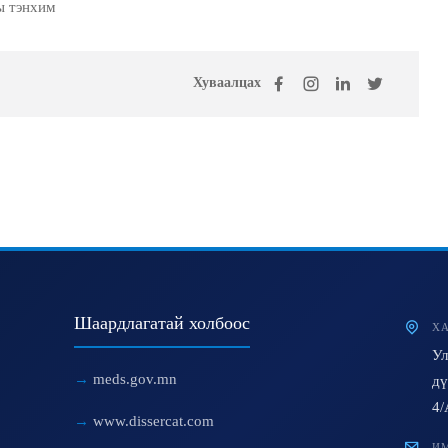
энхим
Хуваалцах
Шаардлагатай холбоос
ХА
Ул
meds.gov.mn
дү
4/
www.dissercat.com
ИМ