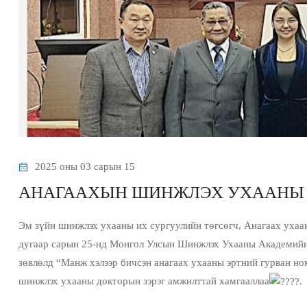
2025 оны 03 сарын 15
АНАГААХЫН ШИНЖЛЭХ УХААНЫ 
Эм зүйн шинжлэх ухааны их сургуулийн төгсөгч, Анагаах ухаа
дугаар сарын 25-нд Монгол Улсын Шинжлэх Ухааны Академийн
зөвлөлд “Манж хэлээр бичсэн анагаах ухааны эртний гурван ном
шинжлэх ухааны докторын зэрэг амжилттай хамгааллаа
.