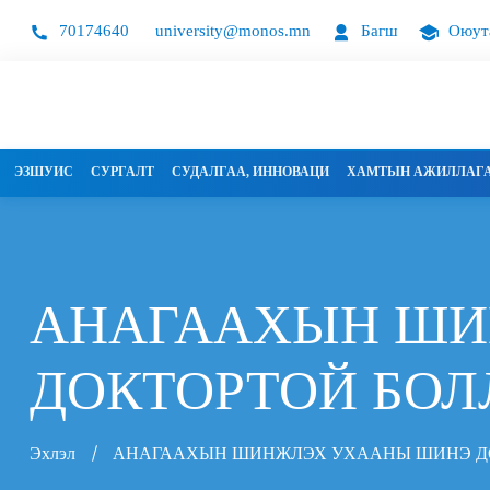
70174640
university@monos.mn
Багш
Оюут
ЭЗШУИС
СУРГАЛТ
СУДАЛГАА, ИННОВАЦИ
ХАМТЫН АЖИЛЛАГ
АНАГААХЫН ШИ
ДОКТОРТОЙ БОЛ
Эхлэл
АНАГААХЫН ШИНЖЛЭХ УХААНЫ ШИНЭ ДО