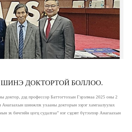
ШИНЭ ДОКТОРТОЙ БОЛЛОО.
ны доктор, дэд профессор Баттогтохын Гэрэлмаа 2025 оны 2
 Анагаахын шинжлэх ухааны докторын зэрэг хамгаалуулах
ын эх бичгийн цогц судалгаа” нэг сэдэвт бүтээлээр Анагаахын