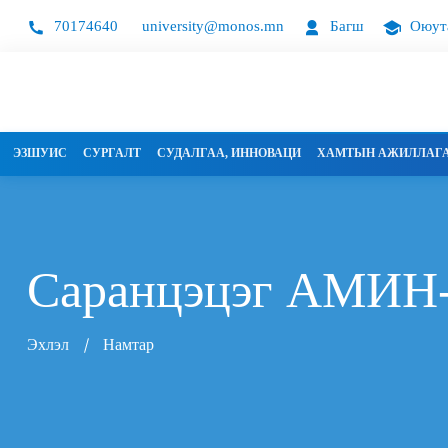
70174640
university@monos.mn
Багш
Оюут
ЭЗШУИС
СУРГАЛТ
СУДАЛГАА, ИННОВАЦИ
ХАМТЫН АЖИЛЛАГ
Саранцэцэг
АМИН
Эхлэл
Намтар