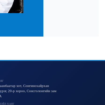
ЯГ
аанбаатар хот, Сонгинохайрхан
үрэг, 20-р хороо, Сонсголонгийн зам
A
ЭЙЛ ХАЯГ