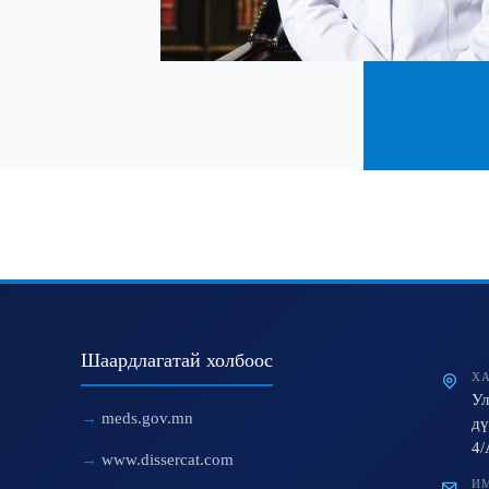
Шаардлагатай холбоос
ХА
Ул
meds.gov.mn
дү
4/
www.dissercat.com
ИМ