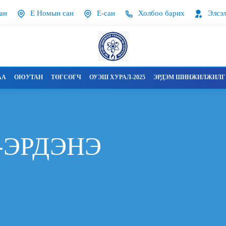
ан
Е Номын сан
Е-сан
Холбоо барих
Элсэл
АА
ОЮУТАН
ТӨГСӨГЧ
ОУЭШ ХУРАЛ-2025
ЭРДЭМ ШИНЖИЛЖИЛГЭ
-ЭРДЭНЭ