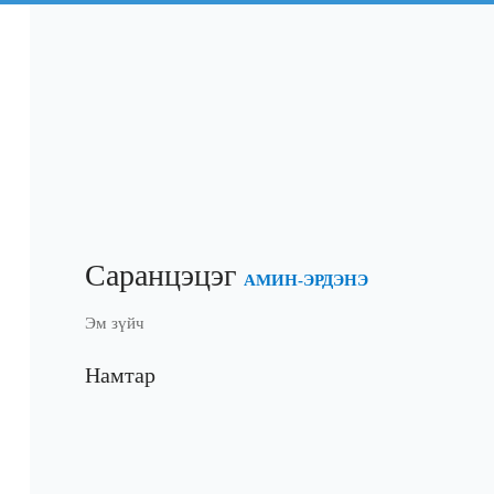
Саранцэцэг
АМИН-ЭРДЭНЭ
Эм зүйч
Намтар