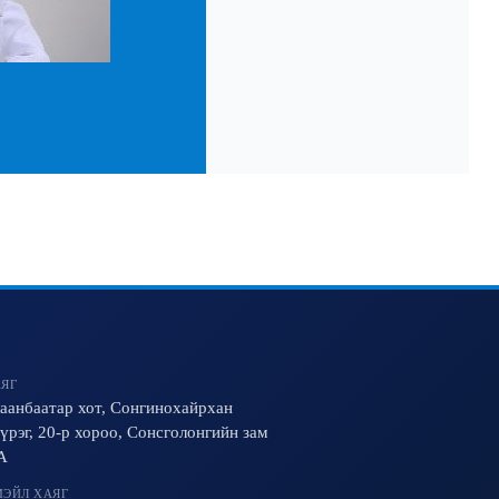
ЯГ
аанбаатар хот, Сонгинохайрхан
үрэг, 20-р хороо, Сонсголонгийн зам
A
ЭЙЛ ХАЯГ