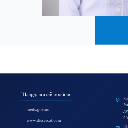
Шаардлагатай холбоос
ХА
Ул
meds.gov.mn
дү
4/
www.dissercat.com
ИМ