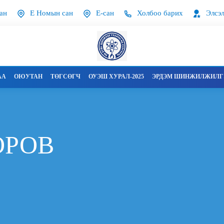
ан
Е Номын сан
Е-сан
Холбоо барих
Элсэл
АА
ОЮУТАН
ТӨГСӨГЧ
ОУЭШ ХУРАЛ-2025
ЭРДЭМ ШИНЖИЛЖИЛГЭ
ОРОВ