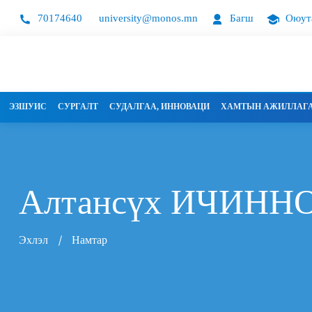
70174640
university@monos.mn
Багш
Оюут
ЭЗШУИС
СУРГАЛТ
СУДАЛГАА, ИННОВАЦИ
ХАМТЫН АЖИЛЛАГ
Алтансүх
ИЧИНН
Эхлэл
Намтар