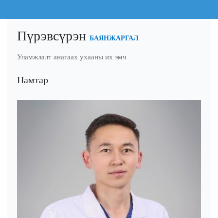
Пүрэвсүрэн
БАЯНЖАРГАЛ
Уламжлалт анагаах ухааны их эмч
Намтар