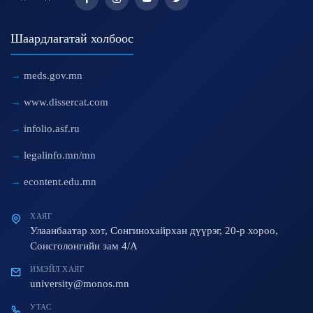
Шаардлагатай холбоос
meds.gov.mn
www.dissercat.com
infolio.asf.ru
legalinfo.mn/mn
econtent.edu.mn
ХАЯГ
Улаанбаатар хот, Сонгинохайрхан дүүрэг, 20-р хороо,
Сонсголонгийн зам 4/A
ИМЭЙЛ ХАЯГ
university@monos.mn
УТАС