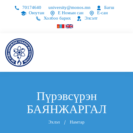
70174640
university@monos.mn
Багш
Оюутан
Е Номын сан
Е-сан
Холбоо барих
Элсэлт
Пүрэвсүрэн
БАЯНЖАРГАЛ
Эхлэл
Намтар