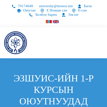
70174640
university@monos.mn
Багш
Оюутан
Е Номын сан
Е-сан
Холбоо барих
Элсэлт
ЭЗШУИС-ИЙН 1-Р
КУРСЫН
ОЮУТНУУДАД