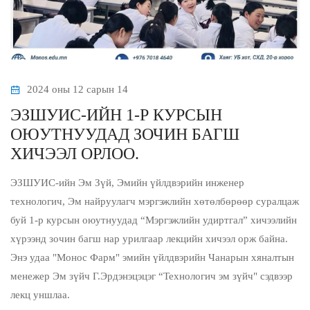
2024 оны 12 сарын 14
ЭЗШУИС-ИЙН 1-Р КУРСЫН
ОЮУТНУУДАД ЗОЧИН БАГШ
ХИЧЭЭЛ ОРЛОО.
ЭЗШУИС-ийн Эм Зүй, Эмийн үйлдвэрийн инженер
технологич, Эм найруулагч мэргэжлийн хөтөлбөрөөр суралцаж
буй 1-р курсын оюутнуудад “Мэргэжлийн удиртгал” хичээлийн
хүрээнд зочин багш нар урилгаар лекцийн хичээл орж байна.
Энэ удаа "Монос Фарм" эмийн үйлдвэрийн Чанарын хяналтын
менежер Эм зүйч Г.Эрдэнэцэцэг “Технологич эм зүйч" сэдвээр
лекц уншлаа.