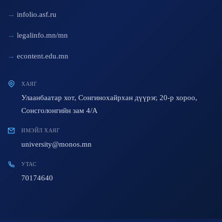
infolio.asf.ru
legalinfo.mn/mn
econtent.edu.mn
ХАЯГ
Улаанбаатар хот, Сонгинохайрхан дүүрэг, 20-р хороо,
Сонсголонгийн зам 4/A
ИМЭЙЛ ХАЯГ
university@monos.mn
УТАС
70174640