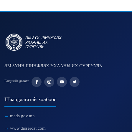
ЭМ ЗҮЙН ШИНЖЛЭХ УХААНЫ ИХ СУРГУУЛЬ
Биднийг дагах:
Шаардлагатай холбоос
meds.gov.mn
www.dissercat.com