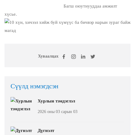
Багш оюутнууддаа амжилт
хүсье.
Хуваалцах
Сүүлд нэмэгдсэн
Хурлын тэмдэглэл
2026 оны 03 сарын 03
Дүгнэлт