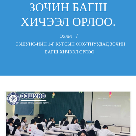
ЗОЧИН БАГШ
ХИЧЭЭЛ ОРЛОО.
Эхлэл
ЭЗШУИС-ИЙН 1-Р КУРСЫН ОЮУТНУУДАД ЗОЧИН
БАГШ ХИЧЭЭЛ ОРЛОО.