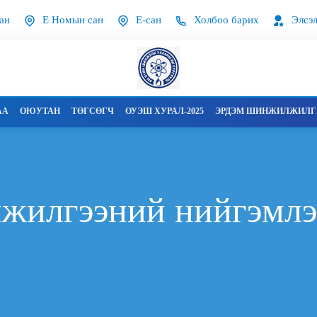
ан
Е Номын сан
Е-сан
Холбоо барих
Элсэл
АА
ОЮУТАН
ТӨГСӨГЧ
ОУЭШ ХУРАЛ-2025
ЭРДЭМ ШИНЖИЛЖИЛГЭ
жилгээний нийгэмлэ