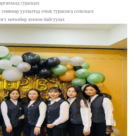
гачлалд суралцах
еминар уулзалтад очиж туршлага солилцох
гт х
өтөлбөр зохион байгуулах