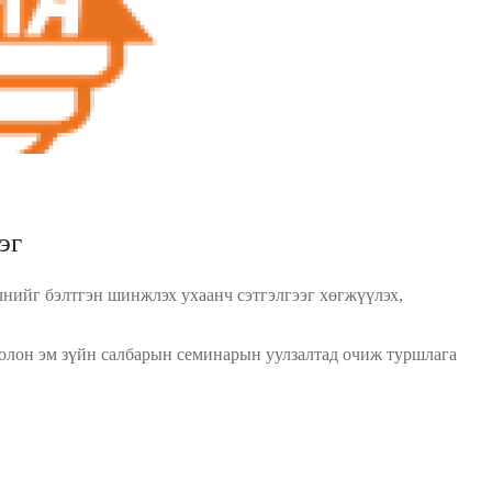
эг
нийг бэлтгэн шинжлэх ухаанч сэтгэлгээг хөгжүүлэх,
болон эм зүйн салбарын семинарын уулзалтад очиж туршлага