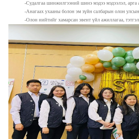
-Судалгаа шинжилгээний шинэ мэдээ мэдээлэл, арга ар
-Анагаах ухааны болон эм зүйн салбарын олон улсын с
-Олон нийтийг хамарсан эвент үйл ажиллагаа, тэтгэлэ