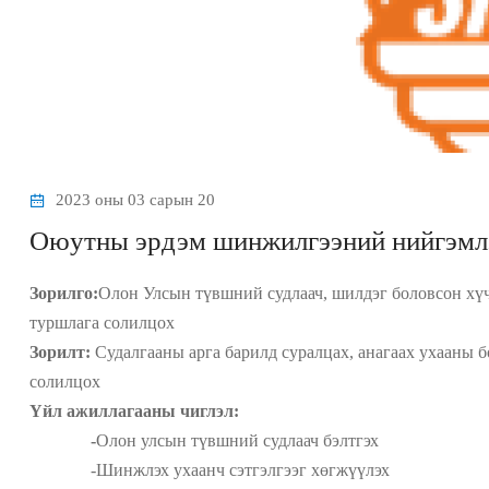
2023 оны 03 сарын 20
Оюутны эрдэм шинжилгээний нийгэмл
Зорилго:
Олон Улсын түвшний судлаач, шилдэг боловсон хүч
туршлага солилцох
Зорилт:
Судалгааны арга барилд суралцах, а
нагаах ухааны 
солилцох
Үйл ажиллагааны чиглэл:
-
Олон улсын түвшний судлаач бэлтгэх
-Шинжлэх ухаанч сэтгэлгээг хөгжүүлэх