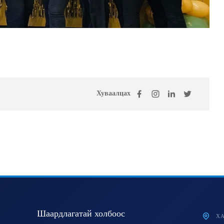
Хуваалцах
Шаардлагатай холбоос
ХА