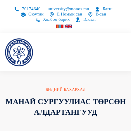
70174640
university@monos.mn
Багш
Оюутан
Е Номын сан
Е-сан
Холбоо барих
Элсэлт
БИДНИЙ БАХАРХАЛ
МАНАЙ СУРГУУЛИАС ТӨРСӨН
АЛДАРТАНГУУД