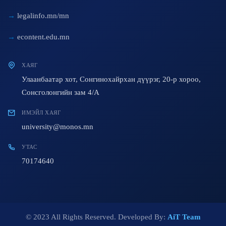
legalinfo.mn/mn
econtent.edu.mn
ХАЯГ
Улаанбаатар хот, Сонгинохайрхан дүүрэг, 20-р хороо,
Сонсголонгийн зам 4/A
ИМЭЙЛ ХАЯГ
university@monos.mn
УТАС
70174640
© 2023 All Rights Reserved. Developed By:
AiT Team