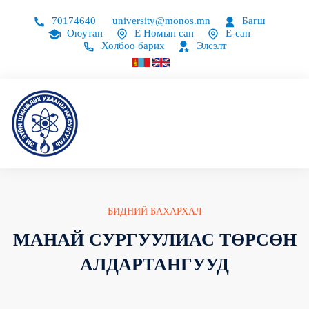
70174640
university@monos.mn
Багш
Оюутан
Е Номын сан
Е-сан
Холбоо барих
Элсэлт
БИДНИЙ БАХАРХАЛ
МАНАЙ СУРГУУЛИАС ТӨРСӨН
АЛДАРТАНГУУД