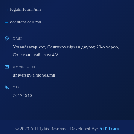
legalinfo.mn/mn
econtent.edu.mn
ХАЯГ
Улаанбаатар хот, Сонгинохайрхан дүүрэг, 20-р хороо,
Сонсголонгийн зам 4/A
ИМЭЙЛ ХАЯГ
university@monos.mn
УТАС
70174640
© 2023 All Rights Reserved. Developed By:
AiT Team