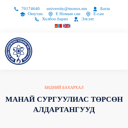
70174640
university@monos.mn
Багш
Оюутан
Е Номын сан
Е-сан
Холбоо барих
Элсэлт
БИДНИЙ БАХАРХАЛ
МАНАЙ СУРГУУЛИАС ТӨРСӨН
АЛДАРТАНГУУД