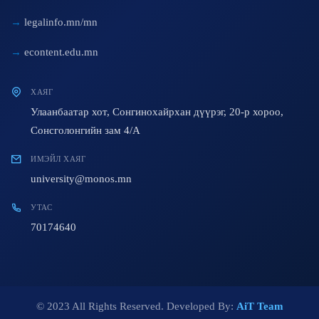
legalinfo.mn/mn
econtent.edu.mn
ХАЯГ
Улаанбаатар хот, Сонгинохайрхан дүүрэг, 20-р хороо,
Сонсголонгийн зам 4/A
ИМЭЙЛ ХАЯГ
university@monos.mn
УТАС
70174640
© 2023 All Rights Reserved. Developed By:
AiT Team