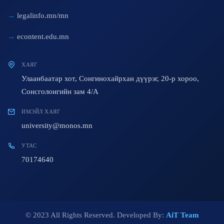
legalinfo.mn/mn
econtent.edu.mn
ХАЯГ
Улаанбаатар хот, Сонгинохайрхан дүүрэг, 20-р хороо,
Сонсголонгийн зам 4/A
ИМЭЙЛ ХАЯГ
university@monos.mn
УТАС
70174640
© 2023 All Rights Reserved. Developed By:
AiT Team