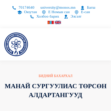
70174640
university@monos.mn
Багш
Оюутан
Е Номын сан
Е-сан
Холбоо барих
Элсэлт
БИДНИЙ БАХАРХАЛ
МАНАЙ СУРГУУЛИАС ТӨРСӨН
АЛДАРТАНГУУД