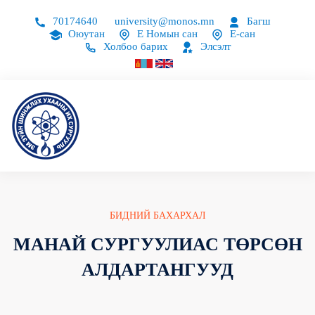
70174640
university@monos.mn
Багш
Оюутан
Е Номын сан
Е-сан
Холбоо барих
Элсэлт
БИДНИЙ БАХАРХАЛ
МАНАЙ СУРГУУЛИАС ТӨРСӨН
АЛДАРТАНГУУД