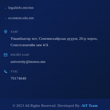
legalinfo.mn/mn
econtent.edu.mn
ХАЯГ
Улаанбаатар хот, Сонгинохайрхан дүүрэг, 20-р хороо,
Сонсголонгийн зам 4/A
ИМЭЙЛ ХАЯГ
university@monos.mn
УТАС
70174640
© 2023 All Rights Reserved. Developed By:
AiT Team